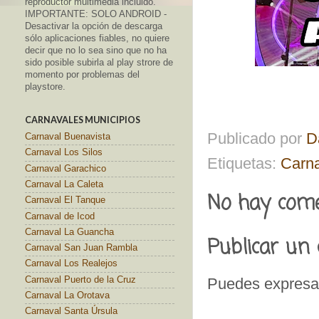
reproductor multimedia incluido.
IMPORTANTE: SOLO ANDROID -
Desactivar la opción de descarga
sólo aplicaciones fiables, no quiere
decir que no lo sea sino que no ha
sido posible subirla al play strore de
momento por problemas del
playstore.
CARNAVALES MUNICIPIOS
Publicado por
D
Carnaval Buenavista
Carnaval Los Silos
Etiquetas:
Carn
Carnaval Garachico
Carnaval La Caleta
No hay come
Carnaval El Tanque
Carnaval de Icod
Carnaval La Guancha
Publicar un
Carnaval San Juan Rambla
Carnaval Los Realejos
Carnaval Puerto de la Cruz
Puedes expresar
Carnaval La Orotava
Carnaval Santa Úrsula