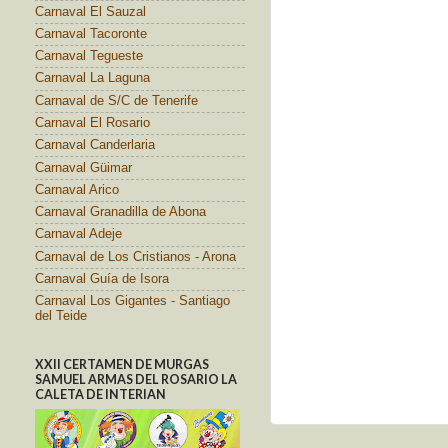
Carnaval El Sauzal
Carnaval Tacoronte
Carnaval Tegueste
Carnaval La Laguna
Carnaval de S/C de Tenerife
Carnaval El Rosario
Carnaval Canderlaria
Carnaval Güimar
Carnaval Arico
Carnaval Granadilla de Abona
Carnaval Adeje
Carnaval de Los Cristianos - Arona
Carnaval Guía de Isora
Carnaval Los Gigantes - Santiago
del Teide
XXII CERTAMEN DE MURGAS
SAMUEL ARMAS DEL ROSARIO LA
CALETA DE INTERIAN