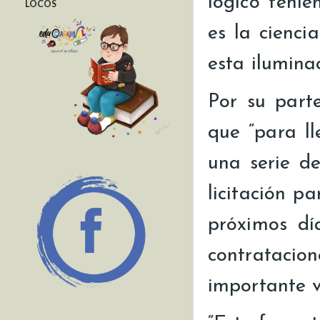
lógico teni
LOCOS
es la cienci
esta iluminac
Por su parte
que “para l
una serie d
licitación p
próximos dí
contratacio
importante v