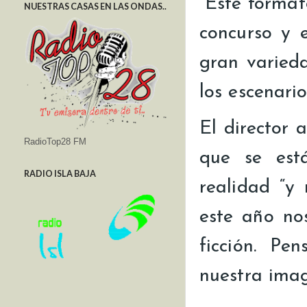
“Este format
NUESTRAS CASAS EN LAS ONDAS..
concurso y 
gran varieda
los escenario
El director 
RadioTop28 FM
que se est
RADIO ISLA BAJA
realidad “y
este año no
ficción. P
nuestra imag