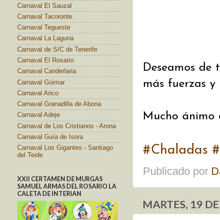
Carnaval El Sauzal
Carnaval Tacoronte
Carnaval Tegueste
Carnaval La Laguna
Carnaval de S/C de Tenerife
Carnaval El Rosario
Deseamos de t
Carnaval Canderlaria
más fuerzas y 
Carnaval Güimar
Carnaval Arico
Carnaval Granadilla de Abona
Mucho ánimo a 
Carnaval Adeje
Carnaval de Los Cristianos - Arona
Carnaval Guía de Isora
#Chaladas
#
Carnaval Los Gigantes - Santiago
del Teide
Publicado por
D
XXII CERTAMEN DE MURGAS
SAMUEL ARMAS DEL ROSARIO LA
CALETA DE INTERIAN
MARTES, 19 D