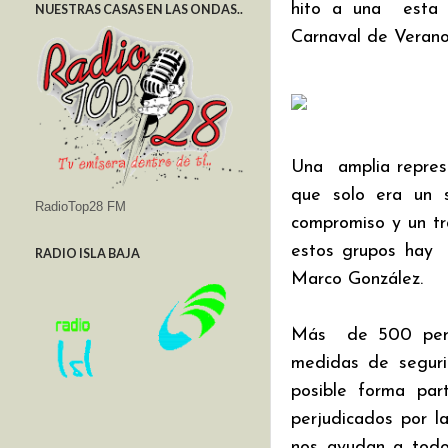
hito a una  esta 
NUESTRAS CASAS EN LAS ONDAS..
Carnaval de Verano
Una  amplia represe
que solo era un s
RadioTop28 FM
compromiso y un tr
estos grupos hay  c
RADIO ISLA BAJA
Marco González. 
Más  de 500 person
medidas de seguri
posible forma par
perjudicados por la
nos ayudan a todo