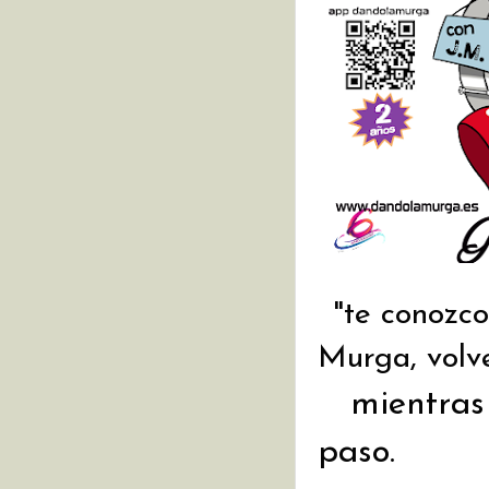
"te conozc
Murga
, vol
   mientra
paso.