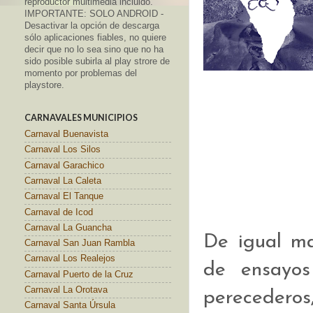
reproductor multimedia incluido.
IMPORTANTE: SOLO ANDROID -
Desactivar la opción de descarga
sólo aplicaciones fiables, no quiere
decir que no lo sea sino que no ha
sido posible subirla al play strore de
momento por problemas del
playstore.
CARNAVALES MUNICIPIOS
Carnaval Buenavista
Carnaval Los Silos
Carnaval Garachico
Carnaval La Caleta
Carnaval El Tanque
Carnaval de Icod
Carnaval La Guancha
De igual ma
Carnaval San Juan Rambla
Carnaval Los Realejos
de ensayo
Carnaval Puerto de la Cruz
Carnaval La Orotava
perecederos,
Carnaval Santa Úrsula