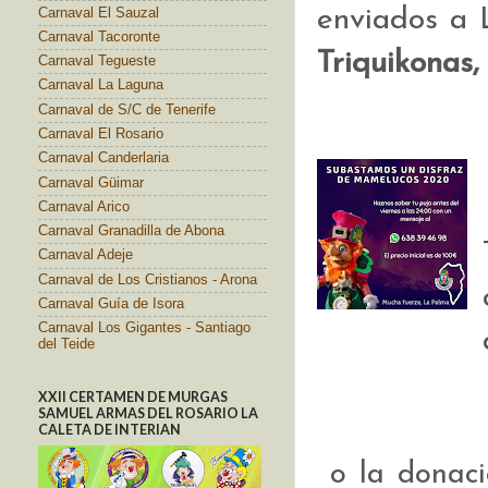
enviados a
Carnaval El Sauzal
Carnaval Tacoronte
Triquikonas, 
Carnaval Tegueste
Carnaval La Laguna
Carnaval de S/C de Tenerife
Carnaval El Rosario
Carnaval Canderlaria
Carnaval Güimar
Carnaval Arico
Carnaval Granadilla de Abona
Carnaval Adeje
Carnaval de Los Cristianos - Arona
Carnaval Guía de Isora
Carnaval Los Gigantes - Santiago
del Teide
XXII CERTAMEN DE MURGAS
SAMUEL ARMAS DEL ROSARIO LA
CALETA DE INTERIAN
o la donaci