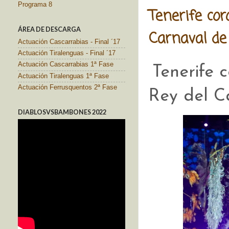
Programa 8
Tenerife co
ÁREA DE DESCARGA
Carnaval de
Actuación Cascarrabias - Final ´17
Actuación Tiralenguas - Final ´17
Actuación Cascarrabias 1ª Fase
Tenerife 
Actuación Tiralenguas 1ª Fase
Actuación Ferrusquentos 2ª Fase
Rey del C
DIABLOSVSBAMBONES 2022