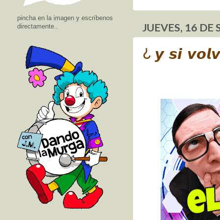
pincha en la imagen y escríbenos
JUEVES, 16 DE
directamente..
¿ 𝙮 𝙨𝙞 𝙫𝙤𝙡