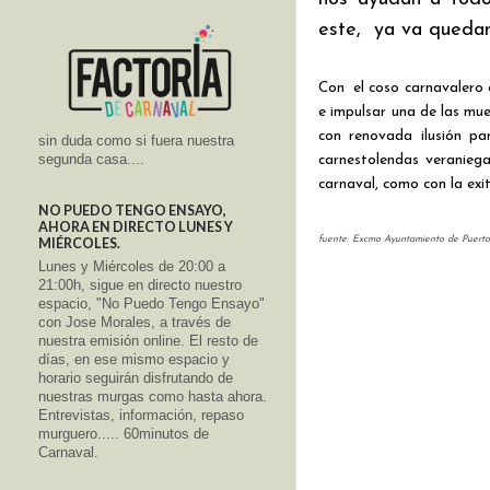
este,  ya va quedan
Con  el coso carnavalero 
e impulsar una de las mue
con renovada ilusión par
sin duda como si fuera nuestra
segunda casa....
carnestolendas veraniega
carnaval, como con la exit
NO PUEDO TENGO ENSAYO,
AHORA EN DIRECTO LUNES Y
fuente: Excmo Ayuntamiento de Puerto
MIÉRCOLES.
Lunes y Miércoles de 20:00 a
21:00h, sigue en directo nuestro
espacio, "No Puedo Tengo Ensayo"
con Jose Morales, a través de
nuestra emisión online. El resto de
días, en ese mismo espacio y
horario seguirán disfrutando de
nuestras murgas como hasta ahora.
Entrevistas, información, repaso
murguero..... 60minutos de
Carnaval.