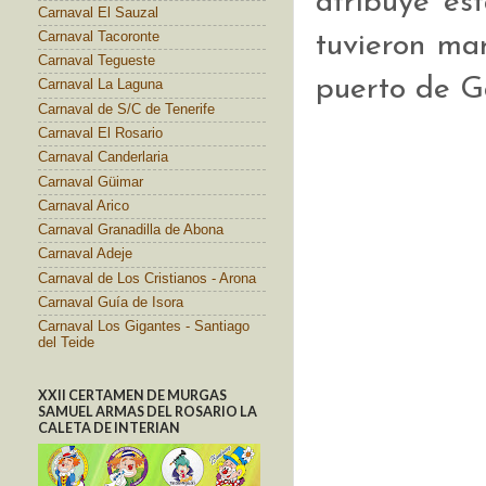
atribuye es
Carnaval El Sauzal
Carnaval Tacoronte
tuvieron ma
Carnaval Tegueste
puerto de G
Carnaval La Laguna
Carnaval de S/C de Tenerife
Carnaval El Rosario
Carnaval Canderlaria
Carnaval Güimar
Carnaval Arico
Carnaval Granadilla de Abona
Carnaval Adeje
Carnaval de Los Cristianos - Arona
Carnaval Guía de Isora
Carnaval Los Gigantes - Santiago
del Teide
XXII CERTAMEN DE MURGAS
SAMUEL ARMAS DEL ROSARIO LA
CALETA DE INTERIAN