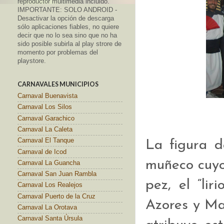
reproductor multimedia incluido.
IMPORTANTE: SOLO ANDROID -
Desactivar la opción de descarga
sólo aplicaciones fiables, no quiere
decir que no lo sea sino que no ha
sido posible subirla al play strore de
momento por problemas del
playstore.
CARNAVALES MUNICIPIOS
Carnaval Buenavista
Carnaval Los Silos
Carnaval Garachico
Carnaval La Caleta
Carnaval El Tanque
La figura d
Carnaval de Icod
muñeco cuyo
Carnaval La Guancha
Carnaval San Juan Rambla
pez, el “li
Carnaval Los Realejos
Carnaval Puerto de la Cruz
Azores y Ma
Carnaval La Orotava
Carnaval Santa Úrsula