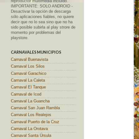
reproductor multimedia incluido.
IMPORTANTE: SOLO ANDROID -
Desactivar la opción de descarga
sólo aplicaciones fiables, no quiere
decir que no lo sea sino que no ha
sido posible subirla al play strore de
momento por problemas del
playstore.
CARNAVALES MUNICIPIOS
Carnaval Buenavista
Carnaval Los Silos
Carnaval Garachico
Carnaval La Caleta
Carnaval El Tanque
Carnaval de Icod
Carnaval La Guancha
Carnaval San Juan Rambla
Carnaval Los Realejos
Carnaval Puerto de la Cruz
Carnaval La Orotava
Carnaval Santa Úrsula