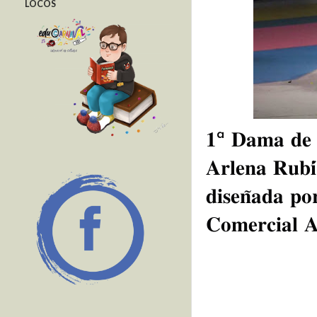
LOCOS
𝟏ª 𝐃𝐚𝐦𝐚 𝐝𝐞 
𝐀𝐫𝐥𝐞𝐧𝐚 𝐑𝐮𝐛𝐢́
𝐝𝐢𝐬𝐞𝐧̃𝐚𝐝𝐚 𝐩𝐨
𝐂𝐨𝐦𝐞𝐫𝐜𝐢𝐚𝐥 𝐀