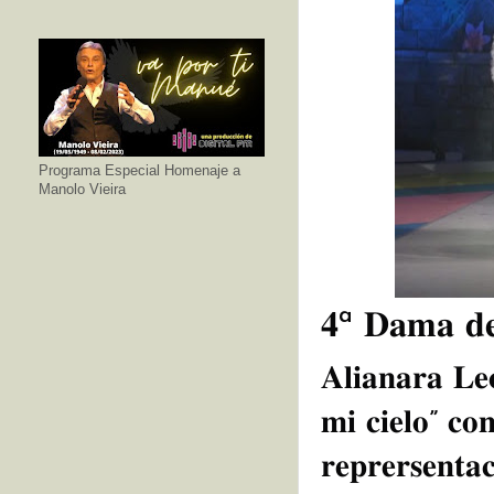
Programa Especial Homenaje a
Manolo Vieira
𝟒ª 𝐃𝐚𝐦𝐚 𝐝
𝐀𝐥𝐢𝐚𝐧𝐚𝐫𝐚 𝐋𝐞
𝐦𝐢 𝐜𝐢𝐞𝐥𝐨” 𝐜𝐨
𝐫𝐞𝐩𝐫𝐞𝐫𝐬𝐞𝐧𝐭