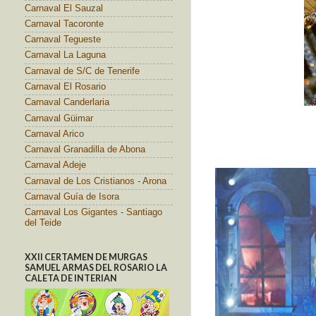
Carnaval El Sauzal
Carnaval Tacoronte
Carnaval Tegueste
Carnaval La Laguna
Carnaval de S/C de Tenerife
Carnaval El Rosario
Carnaval Canderlaria
Carnaval Güimar
Carnaval Arico
Carnaval Granadilla de Abona
Carnaval Adeje
Carnaval de Los Cristianos - Arona
Carnaval Guía de Isora
Carnaval Los Gigantes - Santiago
del Teide
XXII CERTAMEN DE MURGAS
SAMUEL ARMAS DEL ROSARIO LA
CALETA DE INTERIAN