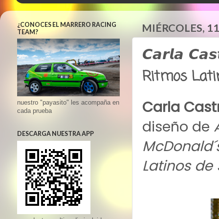
¿CONOCES EL MARRERO RACING
MIÉRCOLES, 11
TEAM?
𝘾𝙖𝙧𝙡𝙖 𝘾𝙖
Ritmos Lati
Carla Cast
nuestro "payasito" les acompaña en
cada prueba
diseño de
DESCARGA NUESTRA APP
McDonald´s
Latinos de 