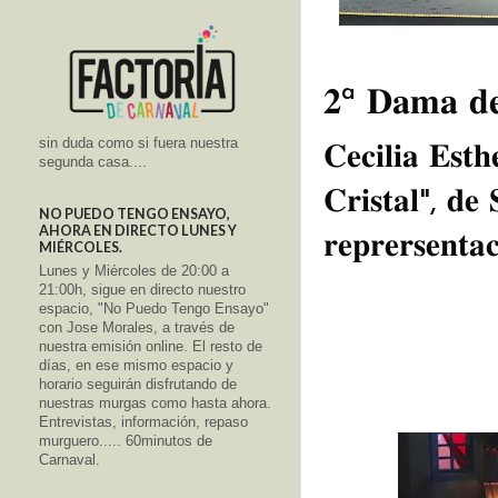
𝟐ª 𝐃𝐚𝐦𝐚 𝐝
sin duda como si fuera nuestra
𝐂𝐞𝐜𝐢𝐥𝐢𝐚 𝐄𝐬𝐭𝐡
segunda casa....
𝐂𝐫𝐢𝐬𝐭𝐚𝐥", 𝐝𝐞 
NO PUEDO TENGO ENSAYO,
AHORA EN DIRECTO LUNES Y
𝐫𝐞𝐩𝐫𝐞𝐫𝐬𝐞𝐧𝐭
MIÉRCOLES.
Lunes y Miércoles de 20:00 a
21:00h, sigue en directo nuestro
espacio, "No Puedo Tengo Ensayo"
con Jose Morales, a través de
nuestra emisión online. El resto de
días, en ese mismo espacio y
horario seguirán disfrutando de
nuestras murgas como hasta ahora.
Entrevistas, información, repaso
murguero..... 60minutos de
Carnaval.