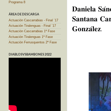
Programa 8
𝐃𝐚𝐧𝐢𝐞𝐥𝐚 𝐒𝐚́
ÁREA DE DESCARGA
𝐒𝐚𝐧𝐭𝐚𝐧𝐚 𝐂𝐚𝐫
Actuación Cascarrabias - Final ´17
Actuación Tiralenguas - Final ´17
𝐆𝐨𝐧𝐳𝐚́𝐥𝐞𝐳.
Actuación Cascarrabias 1ª Fase
Actuación Tiralenguas 1ª Fase
Actuación Ferrusquentos 2ª Fase
DIABLOSVSBAMBONES 2022