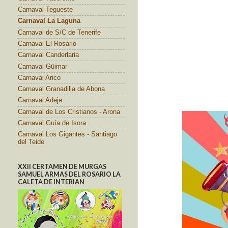
Carnaval Tegueste
Carnaval La Laguna
Carnaval de S/C de Tenerife
Carnaval El Rosario
Carnaval Canderlaria
Carnaval Güimar
Carnaval Arico
Carnaval Granadilla de Abona
Carnaval Adeje
Carnaval de Los Cristianos - Arona
Carnaval Guía de Isora
Carnaval Los Gigantes - Santiago
del Teide
XXII CERTAMEN DE MURGAS
SAMUEL ARMAS DEL ROSARIO LA
CALETA DE INTERIAN