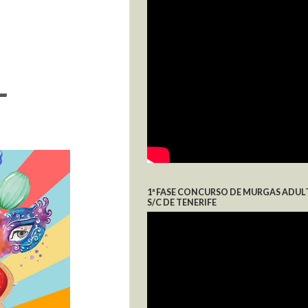
_
1ª FASE CONCURSO DE MURGAS ADUL
S/C DE TENERIFE