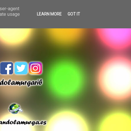
user-agent
rate usage
LEARN MORE
GOT IT