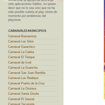
sólo aplicaciones fiables, no quiere
decir que no lo sea sino que no ha
sido posible subirla al play strore de
momento por problemas del
playstore.
CARNAVALES MUNICIPIOS
Carnaval Buenavista
Carnaval Los Silos
Carnaval Garachico
Carnaval La Caleta
Carnaval El Tanque
Carnaval de Icod
Carnaval La Guancha
Carnaval San Juan Rambla
Carnaval Los Realejos
Carnaval Puerto de la Cruz
Carnaval La Orotava
Carnaval Santa Úrsula
Carnaval El Sauzal
Carnaval Tacoronte