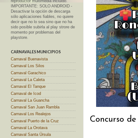
reproductor multimedia incluido.
IMPORTANTE: SOLO ANDROID -
Desactivar la opción de descarga
sólo aplicaciones fiables, no quiere
decir que no lo sea sino que no ha
sido posible subirla al play strore de
momento por problemas del
playstore.
CARNAVALES MUNICIPIOS
Carnaval Buenavista
Carnaval Los Silos
Carnaval Garachico
Carnaval La Caleta
Carnaval El Tanque
Carnaval de Icod
Carnaval La Guancha
Carnaval San Juan Rambla
Carnaval Los Realejos
Concurso de
Carnaval Puerto de la Cruz
Carnaval La Orotava
Carnaval Santa Úrsula