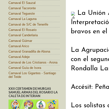
Carnaval El Sauzal
Carnaval Tacoronte
La Unión A
Carnaval Tegueste
Carnaval La Laguna
Interpretaci
Carnaval de S/C de Tenerife
Carnaval El Rosario
bravos en el
Carnaval Canderlaria
Carnaval Güimar
Carnaval Arico
La Agrupaci
Carnaval Granadilla de Abona
Carnaval Adeje
con el segu
Carnaval de Los Cristianos - Arona
Rondalla La
Carnaval Guía de Isora
Carnaval Los Gigantes - Santiago
del Teide
Accésit: Peña
XXII CERTAMEN DE MURGAS
SAMUEL ARMAS DEL ROSARIO LA
CALETA DE INTERIAN
Los solistas