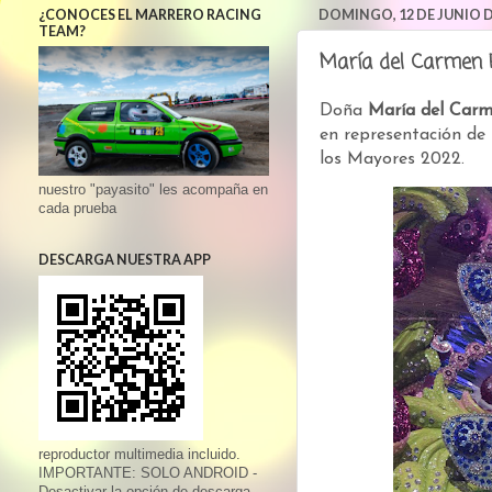
¿CONOCES EL MARRERO RACING
DOMINGO, 12 DE JUNIO D
TEAM?
María del Carmen 
Doña
María del Car
en representación de
los Mayores 2022.
nuestro "payasito" les acompaña en
cada prueba
DESCARGA NUESTRA APP
reproductor multimedia incluido.
IMPORTANTE: SOLO ANDROID -
Desactivar la opción de descarga