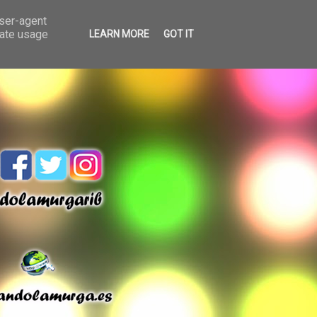
user-agent
rate usage
LEARN MORE
GOT IT