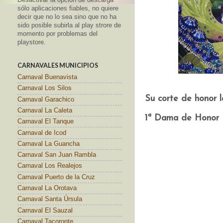
sólo aplicaciones fiables, no quiere
decir que no lo sea sino que no ha
sido posible subirla al play strore de
momento por problemas del
playstore.
CARNAVALES MUNICIPIOS
Carnaval Buenavista
Carnaval Los Silos
Su corte de honor 
Carnaval Garachico
Carnaval La Caleta
1ª Dama de Honor
Carnaval El Tanque
Carnaval de Icod
Carnaval La Guancha
Carnaval San Juan Rambla
Carnaval Los Realejos
Carnaval Puerto de la Cruz
Carnaval La Orotava
Carnaval Santa Úrsula
Carnaval El Sauzal
Carnaval Tacoronte