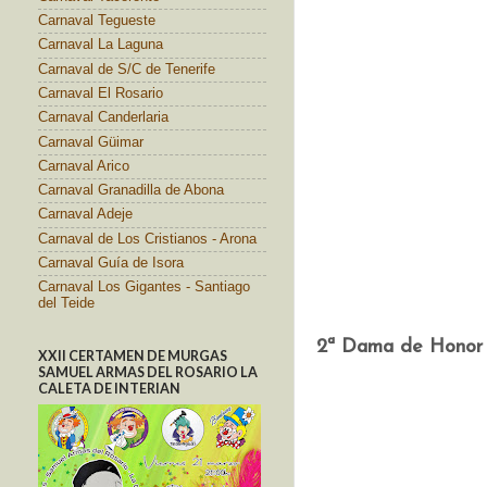
Carnaval Tegueste
Carnaval La Laguna
Carnaval de S/C de Tenerife
Carnaval El Rosario
Carnaval Canderlaria
Carnaval Güimar
Carnaval Arico
Carnaval Granadilla de Abona
Carnaval Adeje
Carnaval de Los Cristianos - Arona
Carnaval Guía de Isora
Carnaval Los Gigantes - Santiago
del Teide
2ª Dama de Hono
XXII CERTAMEN DE MURGAS
SAMUEL ARMAS DEL ROSARIO LA
CALETA DE INTERIAN