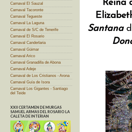
Reina 
Carnaval El Sauzal
Carnaval Tacoronte
Elizabet
Carnaval Tegueste
Carnaval La Laguna
Santana
d
Carnaval de S/C de Tenerife
Carnaval El Rosario
Dona
Carnaval Canderlaria
Carnaval Güimar
Carnaval Arico
Carnaval Granadilla de Abona
Carnaval Adeje
Carnaval de Los Cristianos - Arona
Carnaval Guía de Isora
Carnaval Los Gigantes - Santiago
del Teide
XXII CERTAMEN DE MURGAS
SAMUEL ARMAS DEL ROSARIO LA
CALETA DE INTERIAN