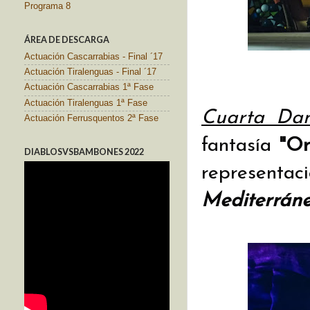
Programa 8
ÁREA DE DESCARGA
Actuación Cascarrabias - Final ´17
Actuación Tiralenguas - Final ´17
Actuación Cascarrabias 1ª Fase
Actuación Tiralenguas 1ª Fase
Cuarta Da
Actuación Ferrusquentos 2ª Fase
fantasía
"Or
DIABLOSVSBAMBONES 2022
represent
Mediterráne