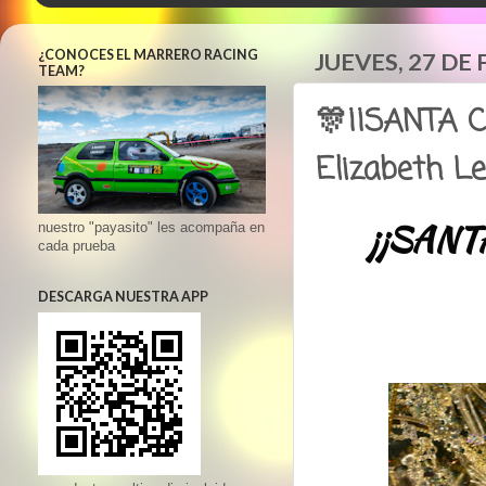
¿CONOCES EL MARRERO RACING
JUEVES, 27 DE
TEAM?
🎊¡¡SANTA 
Elizabeth L
¡¡SANT
nuestro "payasito" les acompaña en
cada prueba
DESCARGA NUESTRA APP