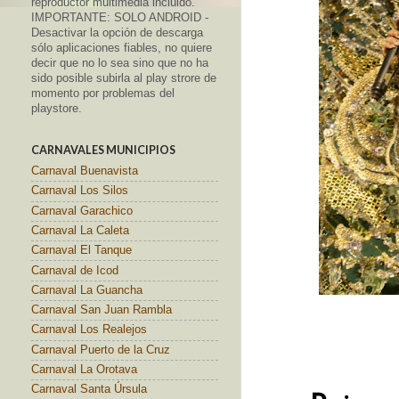
reproductor multimedia incluido.
IMPORTANTE: SOLO ANDROID -
Desactivar la opción de descarga
sólo aplicaciones fiables, no quiere
decir que no lo sea sino que no ha
sido posible subirla al play strore de
momento por problemas del
playstore.
CARNAVALES MUNICIPIOS
Carnaval Buenavista
Carnaval Los Silos
Carnaval Garachico
Carnaval La Caleta
Carnaval El Tanque
Carnaval de Icod
Carnaval La Guancha
Carnaval San Juan Rambla
Carnaval Los Realejos
Carnaval Puerto de la Cruz
Carnaval La Orotava
Carnaval Santa Úrsula