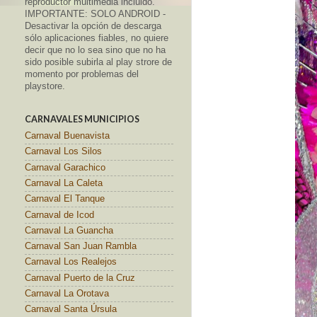
reproductor multimedia incluido.
IMPORTANTE: SOLO ANDROID -
Desactivar la opción de descarga
sólo aplicaciones fiables, no quiere
decir que no lo sea sino que no ha
sido posible subirla al play strore de
momento por problemas del
playstore.
CARNAVALES MUNICIPIOS
Carnaval Buenavista
Carnaval Los Silos
Carnaval Garachico
Carnaval La Caleta
Carnaval El Tanque
Carnaval de Icod
Carnaval La Guancha
Carnaval San Juan Rambla
Carnaval Los Realejos
Carnaval Puerto de la Cruz
Carnaval La Orotava
Carnaval Santa Úrsula