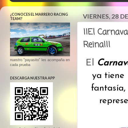
¿CONOCES EL MARRERO RACING
VIERNES, 28 D
TEAM?
¡¡El Carnava
Reina!!!
nuestro "payasito" les acompaña en
El
Carnava
cada prueba
ya tiene
DESCARGA NUESTRA APP
fantasía
repres