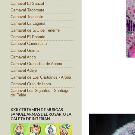
Carnaval El Sauzal
Carnaval Tacoronte
Carnaval Tegueste
Carnaval La Laguna
Carnaval de S/C de Tenerife
Carnaval El Rosario
Carnaval Canderlaria
Carnaval Güimar
Carnaval Arico
Carnaval Granadilla de Abona
Carnaval Adeje
Carnaval de Los Cristianos - Arona
Carnaval Guía de Isora
Carnaval Los Gigantes - Santiago
del Teide
XXII CERTAMEN DE MURGAS
SAMUEL ARMAS DEL ROSARIO LA
CALETA DE INTERIAN