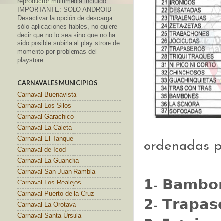
reproductor multimedia incluido.
IMPORTANTE: SOLO ANDROID -
Desactivar la opción de descarga
sólo aplicaciones fiables, no quiere
decir que no lo sea sino que no ha
sido posible subirla al play strore de
momento por problemas del
playstore.
CARNAVALES MUNICIPIOS
Carnaval Buenavista
Carnaval Los Silos
Carnaval Garachico
Carnaval La Caleta
Carnaval El Tanque
ordenadas p
Carnaval de Icod
Carnaval La Guancha
Carnaval San Juan Rambla
𝟭- 𝗕𝗮𝗺𝗯𝗼
Carnaval Los Realejos
Carnaval Puerto de la Cruz
𝟮- 𝗧𝗿𝗮𝗽𝗮𝘀
Carnaval La Orotava
Carnaval Santa Úrsula