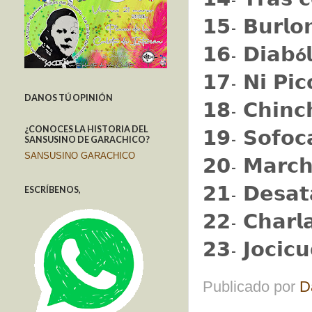
𝟭𝟰- 𝗧𝗿𝗮𝘀 𝗰
𝟭𝟱- 𝗕𝘂𝗿𝗹𝗼
𝟭𝟲- 𝗗𝗶𝗮𝗯
ó
𝟭𝟳- 𝗡𝗶 𝗣𝗶𝗰
DANOS TÚ OPINIÓN
𝟭𝟴- 𝗖𝗵𝗶𝗻𝗰
¿CONOCES LA HISTORIA DEL
𝟭𝟵- 𝗦𝗼𝗳𝗼𝗰
SANSUSINO DE GARACHICO?
SANSUSINO GARACHICO
𝟮𝟬- 𝗠𝗮𝗿𝗰𝗵
ESCRÍBENOS,
𝟮𝟭- 𝗗𝗲𝘀𝗮𝘁
𝟮𝟮- 𝗖𝗵𝗮𝗿𝗹
𝟮𝟯- 𝗝𝗼𝗰𝗶𝗰
Publicado por
D