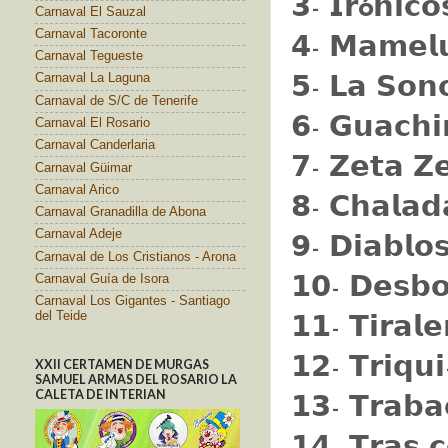
𝟯- 𝗜𝗿
ó
𝗻𝗶𝗰𝗼
Carnaval El Sauzal
Carnaval Tacoronte
𝟰- 𝗠𝗮𝗺𝗲𝗹𝘂
Carnaval Tegueste
Carnaval La Laguna
𝟱- 𝗟𝗮 𝗦𝗼𝗻
Carnaval de S/C de Tenerife
𝟲- 𝗚𝘂𝗮𝗰𝗵𝗶
Carnaval El Rosario
Carnaval Canderlaria
𝟳- 𝗭𝗲𝘁𝗮 𝗭𝗲
Carnaval Güimar
Carnaval Arico
𝟴- 𝗖𝗵𝗮𝗹𝗮𝗱
Carnaval Granadilla de Abona
Carnaval Adeje
𝟵- 𝗗𝗶𝗮𝗯𝗹𝗼
Carnaval de Los Cristianos - Arona
Carnaval Guía de Isora
𝟭𝟬- 𝗗𝗲𝘀𝗯𝗼
Carnaval Los Gigantes - Santiago
del Teide
𝟭𝟭- 𝗧𝗶𝗿𝗮𝗹
𝟭𝟮- 𝗧𝗿𝗶𝗾𝘂
XXII CERTAMEN DE MURGAS
SAMUEL ARMAS DEL ROSARIO LA
CALETA DE INTERIAN
𝟭𝟯- 𝗧𝗿𝗮𝗯𝗮