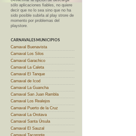
sólo aplicaciones fiables, no quiere
decir que no lo sea sino que no ha
sido posible subirla al play strore de
momento por problemas del
playstore.
CARNAVALES MUNICIPIOS
Carnaval Buenavista
Carnaval Los Silos
Carnaval Garachico
Carnaval La Caleta
Carnaval El Tanque
Carnaval de Icod
Carnaval La Guancha
Carnaval San Juan Rambla
Carnaval Los Realejos
Carnaval Puerto de la Cruz
Carnaval La Orotava
Carnaval Santa Úrsula
Carnaval El Sauzal
Carnaval Tacoronte