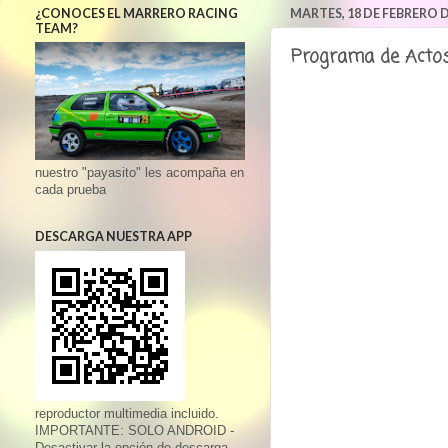
¿CONOCES EL MARRERO RACING
MARTES, 18 DE FEBRERO D
TEAM?
Programa de Actos 
nuestro "payasito" les acompaña en
cada prueba
DESCARGA NUESTRA APP
reproductor multimedia incluido.
IMPORTANTE: SOLO ANDROID -
Desactivar la opción de descarga