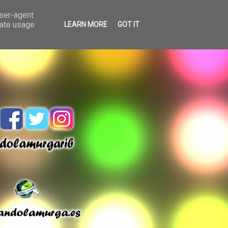
user-agent
rate usage
LEARN MORE
GOT IT