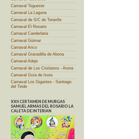
Carnaval Tegueste
Carnaval La Laguna
Carnaval de S/C de Tenerife
Carnaval El Rosario
Carnaval Canderlaria
Carnaval Güimar
Carnaval Arico
Carnaval Granadilla de Abona
Carnaval Adeje
Carnaval de Los Cristianos - Arona
Carnaval Guía de Isora
Carnaval Los Gigantes - Santiago
del Teide
XXII CERTAMEN DE MURGAS
SAMUEL ARMAS DEL ROSARIO LA
CALETA DE INTERIAN