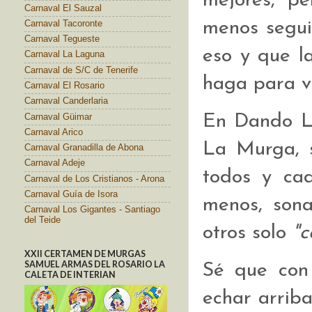
mejores, p
Carnaval El Sauzal
menos seguid
Carnaval Tacoronte
Carnaval Tegueste
eso y que la
Carnaval La Laguna
Carnaval de S/C de Tenerife
haga para ve
Carnaval El Rosario
Carnaval Canderlaria
En Dando La
Carnaval Güimar
Carnaval Arico
La Murga, s
Carnaval Granadilla de Abona
Carnaval Adeje
todos y ca
Carnaval de Los Cristianos - Arona
Carnaval Guía de Isora
menos, sona
Carnaval Los Gigantes - Santiago
del Teide
otros solo
"
XXII CERTAMEN DE MURGAS
SAMUEL ARMAS DEL ROSARIO LA
Sé que con
CALETA DE INTERIAN
echar arrib