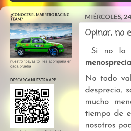
¿CONOCES EL MARRERO RACING
MIÉRCOLES, 24
TEAM?
Opinar, no 
Si no lo 
menosprecia
nuestro "payasito" les acompaña en
cada prueba
No todo val
DESCARGA NUESTRA APP
desprecio, s
mucho meno
tiempo de e
nosotros po