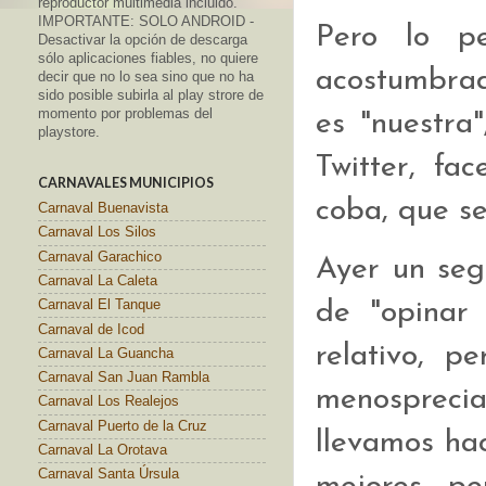
reproductor multimedia incluido.
IMPORTANTE: SOLO ANDROID -
Pero lo p
Desactivar la opción de descarga
sólo aplicaciones fiables, no quiere
acostumbrad
decir que no lo sea sino que no ha
sido posible subirla al play strore de
momento por problemas del
es "nuestra
playstore.
Twitter, fa
CARNAVALES MUNICIPIOS
coba, que se
Carnaval Buenavista
Carnaval Los Silos
Carnaval Garachico
Ayer un seg
Carnaval La Caleta
de "opinar 
Carnaval El Tanque
Carnaval de Icod
relativo, p
Carnaval La Guancha
Carnaval San Juan Rambla
menospreciar
Carnaval Los Realejos
Carnaval Puerto de la Cruz
llevamos ha
Carnaval La Orotava
Carnaval Santa Úrsula