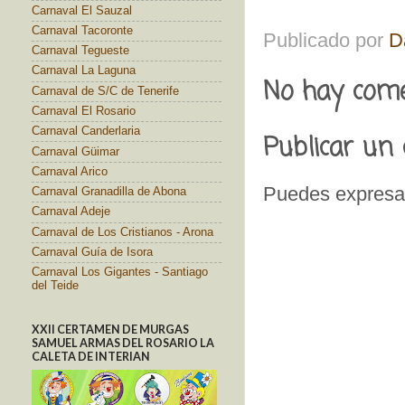
Carnaval El Sauzal
Carnaval Tacoronte
Publicado por
D
Carnaval Tegueste
Carnaval La Laguna
No hay come
Carnaval de S/C de Tenerife
Carnaval El Rosario
Carnaval Canderlaria
Publicar un
Carnaval Güimar
Carnaval Arico
Puedes expresar
Carnaval Granadilla de Abona
Carnaval Adeje
Carnaval de Los Cristianos - Arona
Carnaval Guía de Isora
Carnaval Los Gigantes - Santiago
del Teide
XXII CERTAMEN DE MURGAS
SAMUEL ARMAS DEL ROSARIO LA
CALETA DE INTERIAN