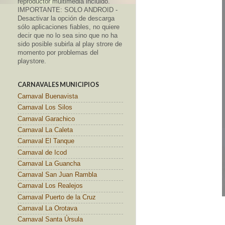
reproductor multimedia incluido.
IMPORTANTE: SOLO ANDROID -
Desactivar la opción de descarga
sólo aplicaciones fiables, no quiere
decir que no lo sea sino que no ha
sido posible subirla al play strore de
momento por problemas del
playstore.
CARNAVALES MUNICIPIOS
Carnaval Buenavista
Carnaval Los Silos
Carnaval Garachico
Carnaval La Caleta
Carnaval El Tanque
Carnaval de Icod
Carnaval La Guancha
Carnaval San Juan Rambla
Carnaval Los Realejos
Carnaval Puerto de la Cruz
Carnaval La Orotava
Carnaval Santa Úrsula