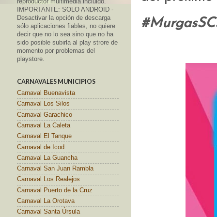
reproductor multimedia incluido.
IMPORTANTE: SOLO ANDROID -
Desactivar la opción de descarga
#MurgasS
sólo aplicaciones fiables, no quiere
decir que no lo sea sino que no ha
sido posible subirla al play strore de
momento por problemas del
playstore.
CARNAVALES MUNICIPIOS
Carnaval Buenavista
Carnaval Los Silos
Carnaval Garachico
Carnaval La Caleta
Carnaval El Tanque
Carnaval de Icod
Carnaval La Guancha
Carnaval San Juan Rambla
Carnaval Los Realejos
Carnaval Puerto de la Cruz
Carnaval La Orotava
Carnaval Santa Úrsula