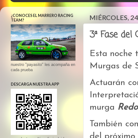
¿CONOCES EL MARRERO RACING
MIÉRCOLES, 24
TEAM?
3ª Fase del
Esta noche 
Murgas de S
nuestro "payasito" les acompaña en
cada prueba
Actuarán co
DESCARGA NUESTRA APP
Interpreta
murga
Redo
También con
del próximo