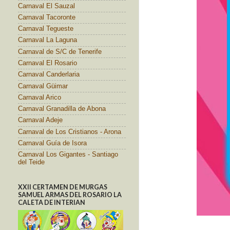
Carnaval El Sauzal
Carnaval Tacoronte
Carnaval Tegueste
Carnaval La Laguna
Carnaval de S/C de Tenerife
Carnaval El Rosario
Carnaval Canderlaria
Carnaval Güimar
Carnaval Arico
Carnaval Granadilla de Abona
Carnaval Adeje
Carnaval de Los Cristianos - Arona
Carnaval Guía de Isora
Carnaval Los Gigantes - Santiago
del Teide
XXII CERTAMEN DE MURGAS
SAMUEL ARMAS DEL ROSARIO LA
CALETA DE INTERIAN