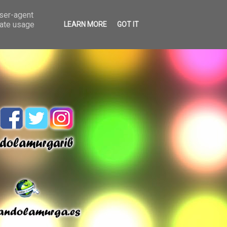
user-agent
rate usage
LEARN MORE
GOT IT