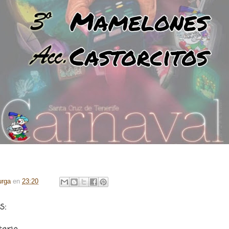
urga
en
23:20
s: