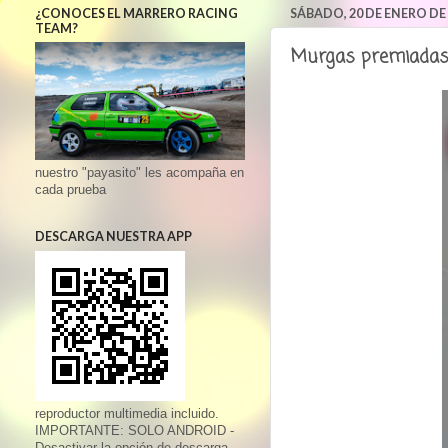
¿CONOCES EL MARRERO RACING
SÁBADO, 20 DE ENERO DE
TEAM?
Murgas premiadas e
nuestro "payasito" les acompaña en
cada prueba
DESCARGA NUESTRA APP
reproductor multimedia incluido.
IMPORTANTE: SOLO ANDROID -
Desactivar la opción de descarga