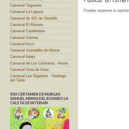
Publicar un comen
Carnaval Tegueste
Puedes expresar tu opinión
Carnaval La Laguna
Carnaval de S/C de Tenerife
Carnaval El Rosario
Carnaval Canderlaria
Carnaval Güimar
Carnaval Arico
Carnaval Granadilla de Abona
Carnaval Adeje
Carnaval de Los Cristianos - Arona
Carnaval Guía de Isora
Carnaval Los Gigantes - Santiago
del Teide
XXII CERTAMEN DE MURGAS
SAMUEL ARMAS DEL ROSARIO LA
CALETA DE INTERIAN