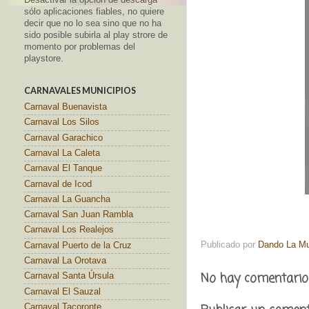
sólo aplicaciones fiables, no quiere
decir que no lo sea sino que no ha
sido posible subirla al play strore de
momento por problemas del
playstore.
CARNAVALES MUNICIPIOS
Carnaval Buenavista
Carnaval Los Silos
Carnaval Garachico
Carnaval La Caleta
Carnaval El Tanque
Carnaval de Icod
Carnaval La Guancha
Carnaval San Juan Rambla
Carnaval Los Realejos
Publicado por
Dando La M
Carnaval Puerto de la Cruz
Carnaval La Orotava
No hay comentario
Carnaval Santa Úrsula
Carnaval El Sauzal
Carnaval Tacoronte