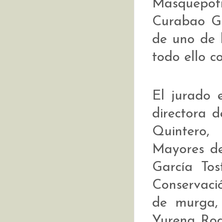
Masquepotr
Curabao Gu
de uno de l
todo ello c
El jurado 
directora 
Quintero,
Mayores de
García Tos
Conservació
de murga, 
Yurena Rodr