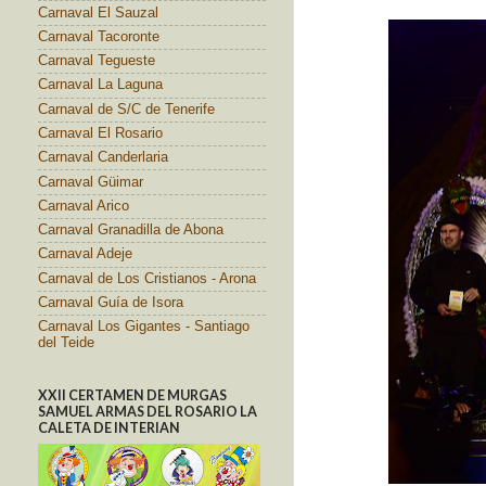
Carnaval El Sauzal
Carnaval Tacoronte
Carnaval Tegueste
Carnaval La Laguna
Carnaval de S/C de Tenerife
Carnaval El Rosario
Carnaval Canderlaria
Carnaval Güimar
Carnaval Arico
Carnaval Granadilla de Abona
Carnaval Adeje
Carnaval de Los Cristianos - Arona
Carnaval Guía de Isora
Carnaval Los Gigantes - Santiago
del Teide
XXII CERTAMEN DE MURGAS
SAMUEL ARMAS DEL ROSARIO LA
CALETA DE INTERIAN