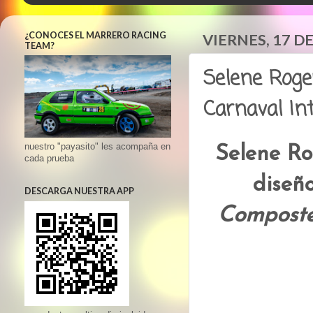
¿CONOCES EL MARRERO RACING
VIERNES, 17 D
TEAM?
Selene Roger
Carnaval In
nuestro "payasito" les acompaña en
Selene Ro
cada prueba
diseñ
DESCARGA NUESTRA APP
Compost