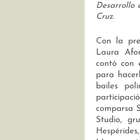
Desarrollo 
Cruz.
Con la pre
Laura Afo
contó con 
para hacerl
bailes po
participaci
comparsa S
Studio, gr
Hespérid