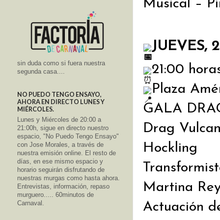
Musical – Pi
JUEVES, 
sin duda como si fuera nuestra
21:00 hora
segunda casa....
Plaza Amér
NO PUEDO TENGO ENSAYO,
AHORA EN DIRECTO LUNES Y
GALA DRAG 
MIÉRCOLES.
Lunes y Miércoles de 20:00 a
Drag Vulcan
21:00h, sigue en directo nuestro
espacio, "No Puedo Tengo Ensayo"
Hockling
con Jose Morales, a través de
nuestra emisión online. El resto de
días, en ese mismo espacio y
Transformist
horario seguirán disfrutando de
nuestras murgas como hasta ahora.
Martina Rey
Entrevistas, información, repaso
murguero..... 60minutos de
Carnaval.
Actuación d