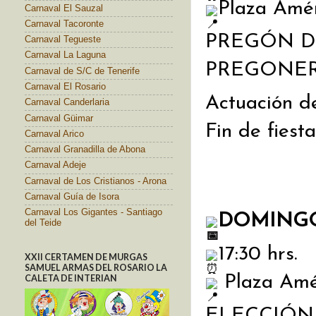
Plaza Amér
Carnaval El Sauzal
Carnaval Tacoronte
PREGÓN DE
Carnaval Tegueste
Carnaval La Laguna
PREGONER
Carnaval de S/C de Tenerife
Carnaval El Rosario
Actuación de
Carnaval Canderlaria
Carnaval Güimar
Fin de fie
Carnaval Arico
Carnaval Granadilla de Abona
Carnaval Adeje
Carnaval de Los Cristianos - Arona
Carnaval Guía de Isora
Carnaval Los Gigantes - Santiago
DOMINGO
del Teide
17:30 hrs.
XXII CERTAMEN DE MURGAS
SAMUEL ARMAS DEL ROSARIO LA
 Plaza Amé
CALETA DE INTERIAN
ELECCIÓN 