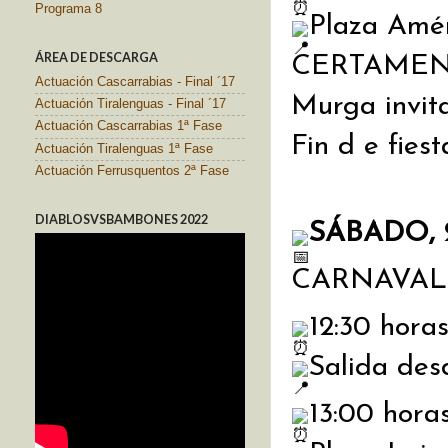
Programa 8
Plaza Amér
ÁREA DE DESCARGA
CERTAMEN
Actuación Cascarrabias - Final ´17
Murga invit
Actuación Tiralenguas - Final ´17
Actuación Cascarrabias 1ª Fase
Fin d e fies
Actuación Tiralenguas 1ª Fase
Actuación Ferrusquentos 2ª Fase
DIABLOSVSBAMBONES 2022
SÁBADO, 
CARNAVAL 
12:30 horas
Salida desd
13:00 hora