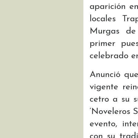
aparición en
locales Tr
Murgas de 
primer pue
celebrado en
Anunció que
vigente rei
cetro a su 
‘Noveleros 
evento, int
con su trad