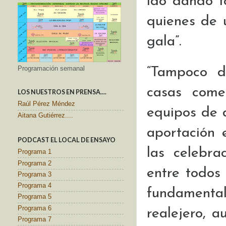
ido dando f
quienes de 
gala”.
“Tampoco d
Programación semanal
casas come
LOS NUESTROS EN PRENSA....
Raúl Pérez Méndez
equipos de 
Aitana Gutiérrez....
aportación 
PODCAST EL LOCAL DE ENSAYO
las celebra
Programa 1
Programa 2
entre todos
Programa 3
Programa 4
fundamenta
Programa 5
Programa 6
realejero, 
Programa 7