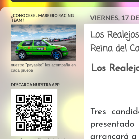
¿CONOCES EL MARRERO RACING
VIERNES, 17 D
TEAM?
Los Realejos
Reina del C
nuestro "payasito" les acompaña en
Los Realej
cada prueba
DESCARGA NUESTRA APP
Tres candi
presentado
arrancará a 