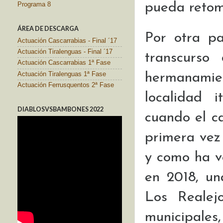
pueda retoma
Programa 8
ÁREA DE DESCARGA
Por otra pa
Actuación Cascarrabias - Final ´17
Actuación Tiralenguas - Final ´17
transcurso
Actuación Cascarrabias 1ª Fase
hermanamien
Actuación Tiralenguas 1ª Fase
Actuación Ferrusquentos 2ª Fase
localidad 
DIABLOSVSBAMBONES 2022
cuando el c
primera vez 
y como ha v
en 2018, un
Los Realej
municipale