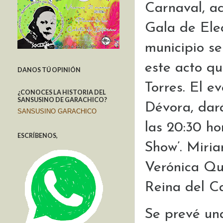
Carnaval, ac
Gala de Elec
municipio se
este acto qu
DANOS TÚ OPINIÓN
Torres. El 
¿CONOCES LA HISTORIA DEL
SANSUSINO DE GARACHICO?
Dévora, dará
SANSUSINO GARACHICO
las 20:30 ho
ESCRÍBENOS,
Show’. Miri
Verónica Qui
Reina del C
Se prevé un