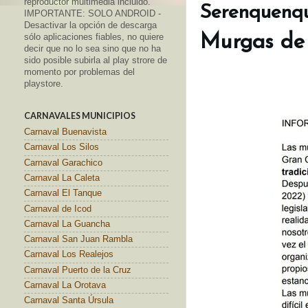
reproductor multimedia incluido.
Serenquenqu
IMPORTANTE: SOLO ANDROID -
Desactivar la opción de descarga
Murgas de 
sólo aplicaciones fiables, no quiere
decir que no lo sea sino que no ha
sido posible subirla al play strore de
momento por problemas del
playstore.
CARNAVALES MUNICIPIOS
Carnaval Buenavista
Carnaval Los Silos
Carnaval Garachico
Carnaval La Caleta
Carnaval El Tanque
Carnaval de Icod
Carnaval La Guancha
Carnaval San Juan Rambla
Carnaval Los Realejos
Carnaval Puerto de la Cruz
Carnaval La Orotava
Carnaval Santa Úrsula