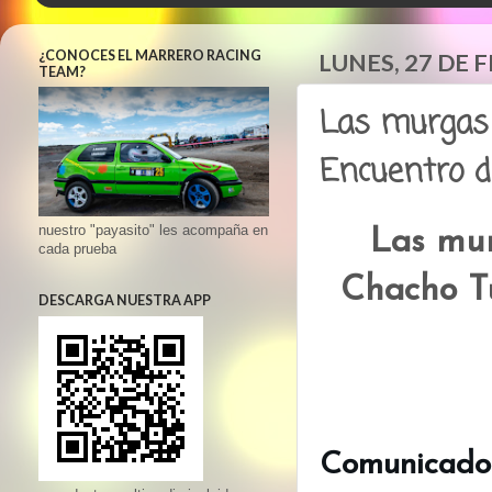
¿CONOCES EL MARRERO RACING
LUNES, 27 DE 
TEAM?
Las murgas 
Encuentro d
nuestro "payasito" les acompaña en
Las mur
cada prueba
Chacho Tu
DESCARGA NUESTRA APP
Comunicado