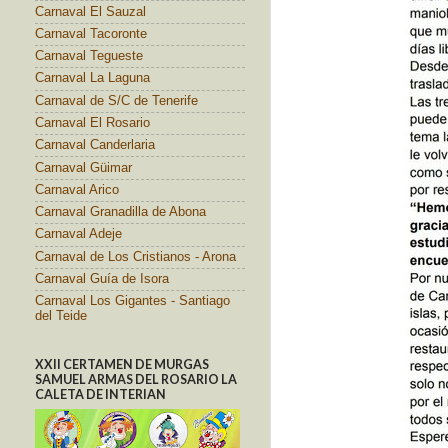
Carnaval El Sauzal
Carnaval Tacoronte
Carnaval Tegueste
Carnaval La Laguna
Carnaval de S/C de Tenerife
Carnaval El Rosario
Carnaval Canderlaria
Carnaval Güimar
Carnaval Arico
Carnaval Granadilla de Abona
Carnaval Adeje
Carnaval de Los Cristianos - Arona
Carnaval Guía de Isora
Carnaval Los Gigantes - Santiago
del Teide
XXII CERTAMEN DE MURGAS
SAMUEL ARMAS DEL ROSARIO LA
CALETA DE INTERIAN