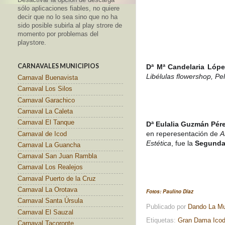
sólo aplicaciones fiables, no quiere
decir que no lo sea sino que no ha
sido posible subirla al play strore de
momento por problemas del
playstore.
CARNAVALES MUNICIPIOS
Dª
Mª Candelaria Lóp
Libélulas flowershop, Pe
Carnaval Buenavista
Carnaval Los Silos
Carnaval Garachico
Carnaval La Caleta
Carnaval El Tanque
Dª Eulalia Guzmán Pér
en reperesentación de
A
Carnaval de Icod
Estética
, fue la
Segunda
Carnaval La Guancha
Carnaval San Juan Rambla
Carnaval Los Realejos
Carnaval Puerto de la Cruz
Carnaval La Orotava
Fotos: Paulino Díaz
Carnaval Santa Úrsula
Publicado por
Dando La M
Carnaval El Sauzal
Etiquetas:
Gran Dama Icod
Carnaval Tacoronte