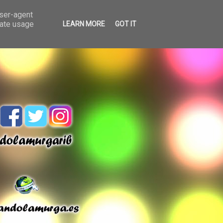
user-agent
rate usage
LEARN MORE
GOT IT