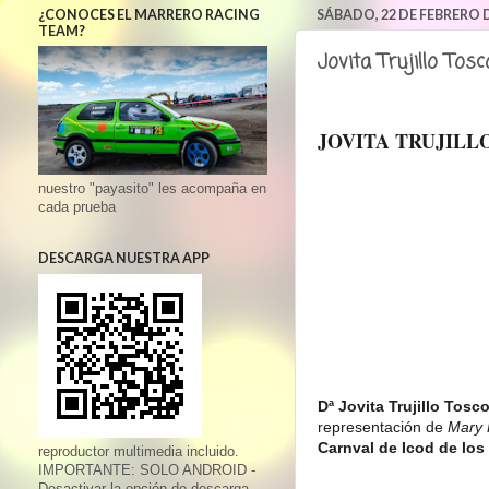
¿CONOCES EL MARRERO RACING
SÁBADO, 22 DE FEBRERO D
TEAM?
Jovita Trujillo To
JOVITA TRUJIL
nuestro "payasito" les acompaña en
cada prueba
DESCARGA NUESTRA APP
Dª Jovita Trujillo Tosc
representación de
Mary 
Carnval de Icod de lo
reproductor multimedia incluido.
IMPORTANTE: SOLO ANDROID -
Desactivar la opción de descarga