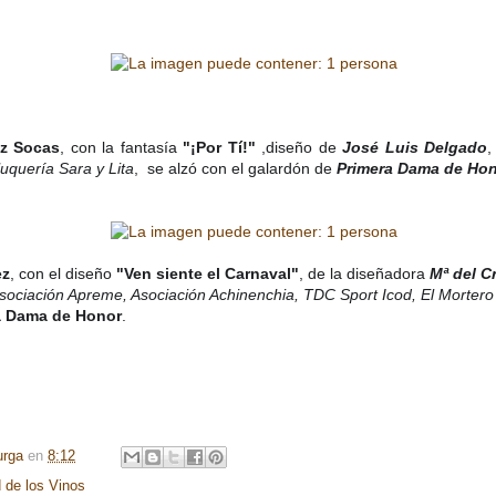
ez Socas
, con la fantasía
"¡Por Tí!"
,diseño de
José Luis Delgado
,
luquería Sara y Lita
, se alzó con el galardón de
Primera Dama de Ho
ez
, con el diseño
"Ven siente el Carnaval"
, de la diseñadora
Mª del C
sociación Apreme, Asociación Achinenchia, TDC Sport Icod, El Mortero
 Dama de Honor
.
urga
en
8:12
 de los Vinos