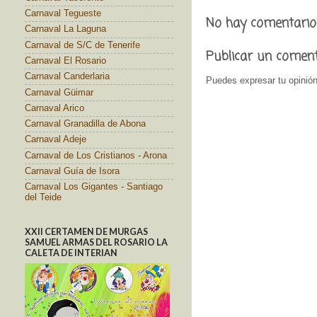
Carnaval Tegueste
No hay comentario
Carnaval La Laguna
Carnaval de S/C de Tenerife
Publicar un comen
Carnaval El Rosario
Carnaval Canderlaria
Puedes expresar tu opinión
Carnaval Güimar
Carnaval Arico
Carnaval Granadilla de Abona
Carnaval Adeje
Carnaval de Los Cristianos - Arona
Carnaval Guía de Isora
Carnaval Los Gigantes - Santiago
del Teide
XXII CERTAMEN DE MURGAS
SAMUEL ARMAS DEL ROSARIO LA
CALETA DE INTERIAN