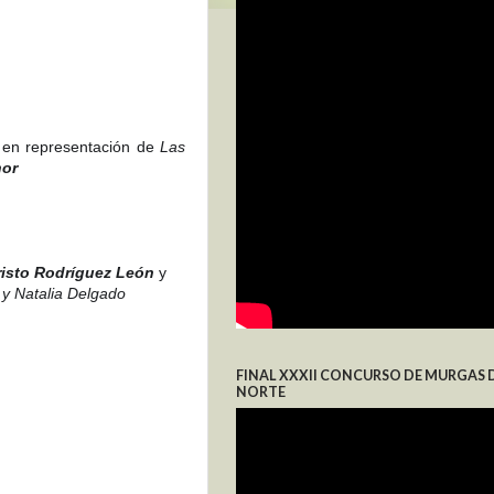
 en representación de
Las
nor
risto Rodríguez León
y
 y Natalia Delgado
FINAL XXXII CONCURSO DE MURGAS 
NORTE