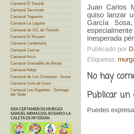
Carnaval El Sauzal
Juan Carlos 
Carnaval Tacoronte
quiso lanzar 
Carnaval Tegueste
García Sosa,
Carnaval La Laguna
especialment
Carnaval de S/C de Tenerife
inesperada pér
Carnaval El Rosario
Carnaval Canderlaria
Publicado por
D
Carnaval Güimar
Carnaval Arico
Etiquetas:
murga
Carnaval Granadilla de Abona
Carnaval Adeje
No hay come
Carnaval de Los Cristianos - Arona
Carnaval Guía de Isora
Carnaval Los Gigantes - Santiago
Publicar un
del Teide
Puedes expresar
XXII CERTAMEN DE MURGAS
SAMUEL ARMAS DEL ROSARIO LA
CALETA DE INTERIAN