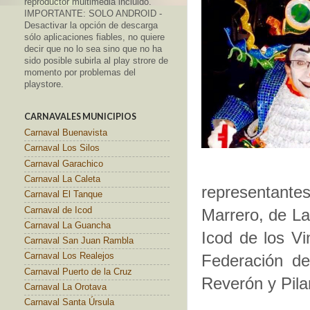
reproductor multimedia incluido.
IMPORTANTE: SOLO ANDROID -
Desactivar la opción de descarga
sólo aplicaciones fiables, no quiere
decir que no lo sea sino que no ha
sido posible subirla al play strore de
momento por problemas del
playstore.
CARNAVALES MUNICIPIOS
Carnaval Buenavista
Carnaval Los Silos
Carnaval Garachico
Carnaval La Caleta
representantes
Carnaval El Tanque
Carnaval de Icod
Marrero, de La
Carnaval La Guancha
Icod de los Vi
Carnaval San Juan Rambla
Federación de
Carnaval Los Realejos
Carnaval Puerto de la Cruz
Reverón y Pila
Carnaval La Orotava
Carnaval Santa Úrsula