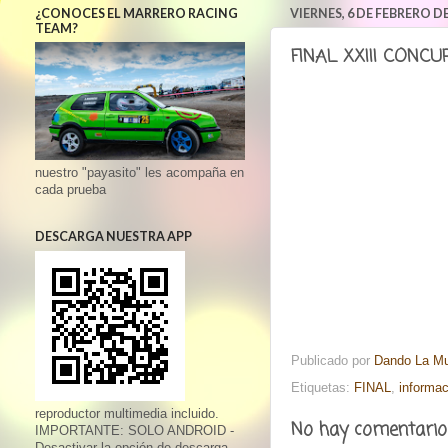
¿CONOCES EL MARRERO RACING
VIERNES, 6 DE FEBRERO DE
TEAM?
FINAL XXIII CONC
nuestro "payasito" les acompaña en
cada prueba
DESCARGA NUESTRA APP
Publicado por
Dando La M
Etiquetas:
FINAL
,
informac
reproductor multimedia incluido.
No hay comentario
IMPORTANTE: SOLO ANDROID -
Desactivar la opción de descarga