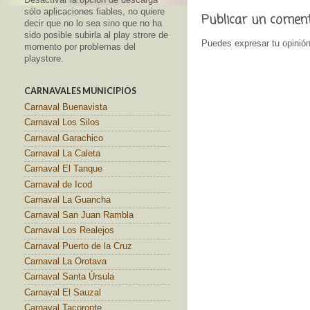
sólo aplicaciones fiables, no quiere
Publicar un comen
decir que no lo sea sino que no ha
sido posible subirla al play strore de
Puedes expresar tu opinión
momento por problemas del
playstore.
CARNAVALES MUNICIPIOS
Carnaval Buenavista
Carnaval Los Silos
Carnaval Garachico
Carnaval La Caleta
Carnaval El Tanque
Carnaval de Icod
Carnaval La Guancha
Carnaval San Juan Rambla
Carnaval Los Realejos
Carnaval Puerto de la Cruz
Carnaval La Orotava
Carnaval Santa Úrsula
Carnaval El Sauzal
Carnaval Tacoronte