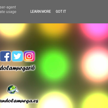
user-agent
rate usage
LEARN MORE
GOT IT