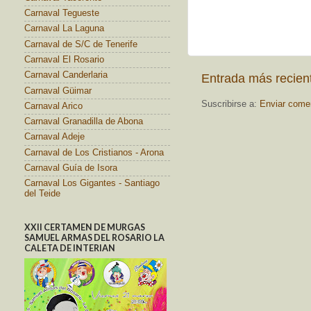
Carnaval Tegueste
Carnaval La Laguna
Carnaval de S/C de Tenerife
Carnaval El Rosario
Carnaval Canderlaria
Entrada más recien
Carnaval Güimar
Suscribirse a:
Enviar come
Carnaval Arico
Carnaval Granadilla de Abona
Carnaval Adeje
Carnaval de Los Cristianos - Arona
Carnaval Guía de Isora
Carnaval Los Gigantes - Santiago
del Teide
XXII CERTAMEN DE MURGAS
SAMUEL ARMAS DEL ROSARIO LA
CALETA DE INTERIAN