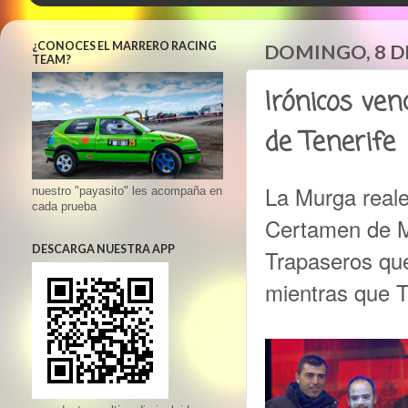
¿CONOCES EL MARRERO RACING
DOMINGO, 8 D
TEAM?
Irónicos ve
de Tenerife
La Murga real
nuestro "payasito" les acompaña en
cada prueba
Certamen de M
DESCARGA NUESTRA APP
Trapaseros que
mientras que T