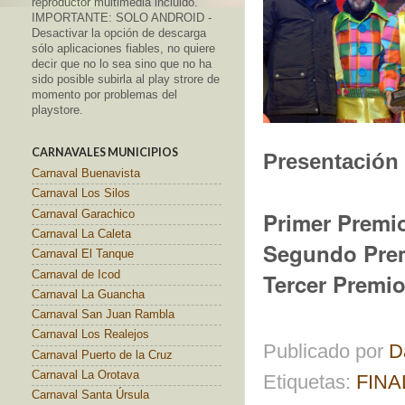
reproductor multimedia incluido.
IMPORTANTE: SOLO ANDROID -
Desactivar la opción de descarga
sólo aplicaciones fiables, no quiere
decir que no lo sea sino que no ha
sido posible subirla al play strore de
momento por problemas del
playstore.
CARNAVALES MUNICIPIOS
Presentación
Carnaval Buenavista
Carnaval Los Silos
Primer Premi
Carnaval Garachico
Carnaval La Caleta
Segundo Prem
Carnaval El Tanque
Carnaval de Icod
Tercer Premio
Carnaval La Guancha
Carnaval San Juan Rambla
Carnaval Los Realejos
Publicado por
D
Carnaval Puerto de la Cruz
Carnaval La Orotava
Etiquetas:
FINA
Carnaval Santa Úrsula