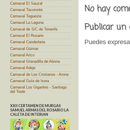
Carnaval El Sauzal
No hay come
Carnaval Tacoronte
Carnaval Tegueste
Carnaval La Laguna
Publicar un
Carnaval de S/C de Tenerife
Carnaval El Rosario
Puedes expresar
Carnaval Canderlaria
Carnaval Güimar
Carnaval Arico
Carnaval Granadilla de Abona
Carnaval Adeje
Carnaval de Los Cristianos - Arona
Carnaval Guía de Isora
Carnaval Los Gigantes - Santiago
del Teide
XXII CERTAMEN DE MURGAS
SAMUEL ARMAS DEL ROSARIO LA
CALETA DE INTERIAN