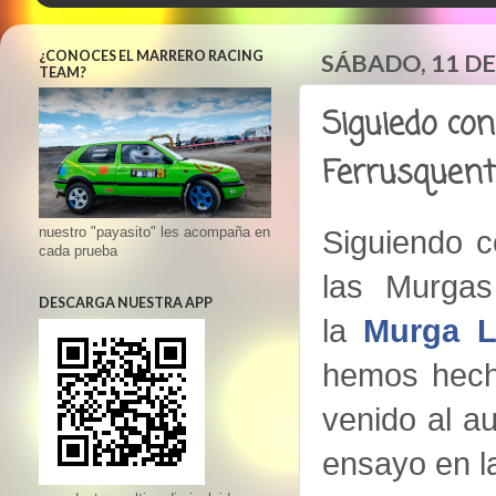
¿CONOCES EL MARRERO RACING
SÁBADO, 11 DE
TEAM?
Siguiedo con
Ferrusquent
Siguiendo c
nuestro "payasito" les acompaña en
cada prueba
las Murgas
DESCARGA NUESTRA APP
la
Murga L
hemos hech
venido al a
ensayo en l