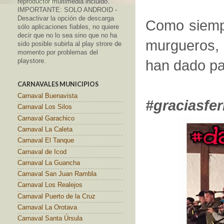
reproductor multimedia incluido.
IMPORTANTE: SOLO ANDROID -
Desactivar la opción de descarga
Como siempr
sólo aplicaciones fiables, no quiere
decir que no lo sea sino que no ha
murgueros, 
sido posible subirla al play strore de
momento por problemas del
playstore.
han dado pa
CARNAVALES MUNICIPIOS
Carnaval Buenavista
#graciasfe
Carnaval Los Silos
Carnaval Garachico
Carnaval La Caleta
Carnaval El Tanque
Carnaval de Icod
Carnaval La Guancha
Carnaval San Juan Rambla
Carnaval Los Realejos
Carnaval Puerto de la Cruz
Carnaval La Orotava
Carnaval Santa Úrsula