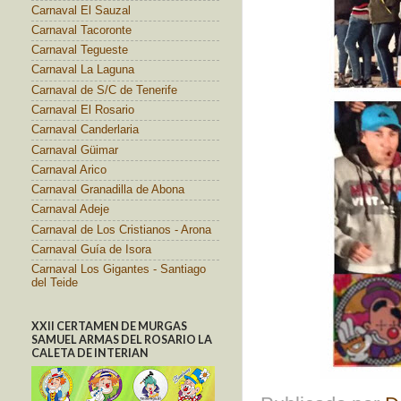
Carnaval El Sauzal
Carnaval Tacoronte
Carnaval Tegueste
Carnaval La Laguna
Carnaval de S/C de Tenerife
Carnaval El Rosario
Carnaval Canderlaria
Carnaval Güimar
Carnaval Arico
Carnaval Granadilla de Abona
Carnaval Adeje
Carnaval de Los Cristianos - Arona
Carnaval Guía de Isora
Carnaval Los Gigantes - Santiago
del Teide
XXII CERTAMEN DE MURGAS
SAMUEL ARMAS DEL ROSARIO LA
CALETA DE INTERIAN