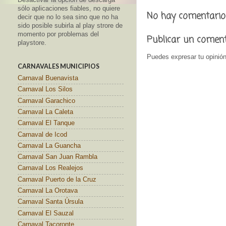
sólo aplicaciones fiables, no quiere
No hay comentario
decir que no lo sea sino que no ha
sido posible subirla al play strore de
momento por problemas del
Publicar un comen
playstore.
Puedes expresar tu opinión
CARNAVALES MUNICIPIOS
Carnaval Buenavista
Carnaval Los Silos
Carnaval Garachico
Carnaval La Caleta
Carnaval El Tanque
Carnaval de Icod
Carnaval La Guancha
Carnaval San Juan Rambla
Carnaval Los Realejos
Carnaval Puerto de la Cruz
Carnaval La Orotava
Carnaval Santa Úrsula
Carnaval El Sauzal
Carnaval Tacoronte