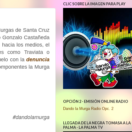
CLIC SOBRE LA IMAGEN PARA PLAY
Murgas de Santa Cruz
o Gonzalo Castañeda
 hacia los medios, el
s como Traviata o
uelo con la
denuncia
componentes la Murga
OPCIÓN 2 - EMISIÓN ONLINE RADIO
Dando la Murga Radio Opc. 2
#dandolamurga
LLEGADA DE LA NEGRA TOMASA A LA
PALMA - LA PALMA TV