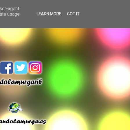
user-agent
rate usage
LEARN MORE
GOT IT