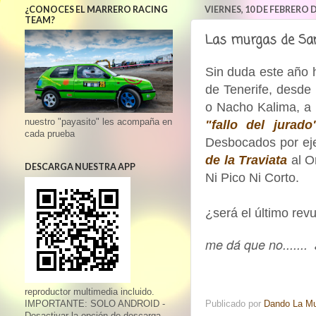
¿CONOCES EL MARRERO RACING
VIERNES, 10 DE FEBRERO D
TEAM?
Las murgas de San
Sin duda este año 
de Tenerife, desde
o Nacho Kalima, a 
nuestro "payasito" les acompaña en
"fallo del jurado
cada prueba
Desbocados por eje
de la Traviata
al O
DESCARGA NUESTRA APP
Ni Pico Ni Corto.
¿será el último revue
me dá que no.......
reproductor multimedia incluido.
IMPORTANTE: SOLO ANDROID -
Publicado por
Dando La M
Desactivar la opción de descarga