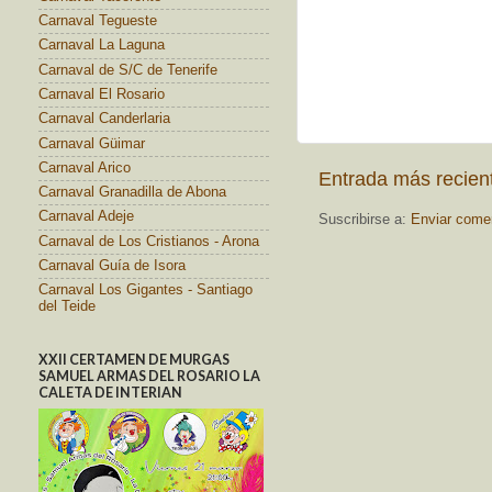
Carnaval Tegueste
Carnaval La Laguna
Carnaval de S/C de Tenerife
Carnaval El Rosario
Carnaval Canderlaria
Carnaval Güimar
Carnaval Arico
Entrada más recien
Carnaval Granadilla de Abona
Carnaval Adeje
Suscribirse a:
Enviar come
Carnaval de Los Cristianos - Arona
Carnaval Guía de Isora
Carnaval Los Gigantes - Santiago
del Teide
XXII CERTAMEN DE MURGAS
SAMUEL ARMAS DEL ROSARIO LA
CALETA DE INTERIAN