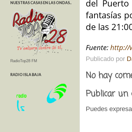
del Puerto
NUESTRAS CASAS EN LAS ONDAS..
fantasías p
de las 21:0
Fuente:
http:/
Publicado por
D
RadioTop28 FM
No hay come
RADIO ISLA BAJA
Publicar un
Puedes expresar