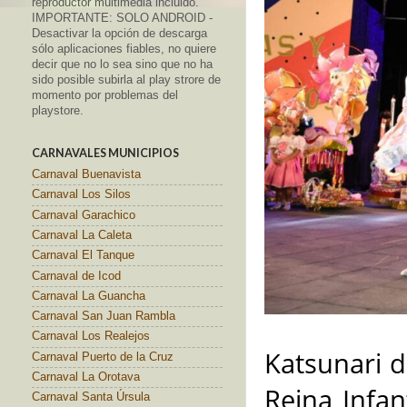
reproductor multimedia incluido.
IMPORTANTE: SOLO ANDROID -
Desactivar la opción de descarga
sólo aplicaciones fiables, no quiere
decir que no lo sea sino que no ha
sido posible subirla al play strore de
momento por problemas del
playstore.
CARNAVALES MUNICIPIOS
Carnaval Buenavista
Carnaval Los Silos
Carnaval Garachico
Carnaval La Caleta
Carnaval El Tanque
Carnaval de Icod
Carnaval La Guancha
Carnaval San Juan Rambla
Carnaval Los Realejos
Katsunari d
Carnaval Puerto de la Cruz
Carnaval La Orotava
Reina Infan
Carnaval Santa Úrsula