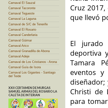
Carnaval El Sauzal
Cruz 2017, 
Carnaval Tacoronte
Carnaval Tegueste
que llevó p
Carnaval La Laguna
Carnaval de S/C de Tenerife
Carnaval El Rosario
Carnaval Canderlaria
El jurado
Carnaval Güimar
Carnaval Arico
deportiva y
Carnaval Granadilla de Abona
Carnaval Adeje
Tamara Pé
Carnaval de Los Cristianos - Arona
Carnaval Guía de Isora
eventos y 
Carnaval Los Gigantes - Santiago
del Teide
diseñador; 
XXII CERTAMEN DE MURGAS
Christi de
SAMUEL ARMAS DEL ROSARIO LA
CALETA DE INTERIAN
para tomar 