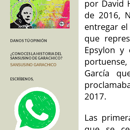
por David 
de 2016, N
entregar el
que repres
DANOS TÚ OPINIÓN
Epsylon y 
¿CONOCES LA HISTORIA DEL
portuense, 
SANSUSINO DE GARACHICO?
SANSUSINO GARACHICO
García qu
ESCRÍBENOS,
proclamaba
2017.
Las primer
que se cel