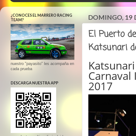
¿CONOCES EL MARRERO RACING
DOMINGO, 19 
TEAM?
El Puerto de
Katsunari d
Katsunari
nuestro "payasito" les acompaña en
cada prueba
Carnaval 
2017
DESCARGA NUESTRA APP