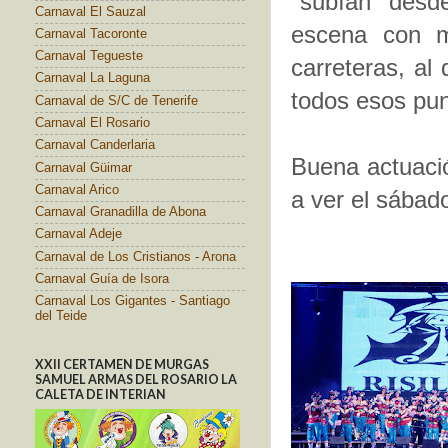
"subían" desde
Carnaval El Sauzal
escena con m
Carnaval Tacoronte
Carnaval Tegueste
carreteras, al 
Carnaval La Laguna
todos esos pun
Carnaval de S/C de Tenerife
Carnaval El Rosario
Carnaval Canderlaria
Buena actuació
Carnaval Güimar
Carnaval Arico
a ver el sábado
Carnaval Granadilla de Abona
Carnaval Adeje
Carnaval de Los Cristianos - Arona
Carnaval Guía de Isora
Carnaval Los Gigantes - Santiago
del Teide
XXII CERTAMEN DE MURGAS
SAMUEL ARMAS DEL ROSARIO LA
CALETA DE INTERIAN