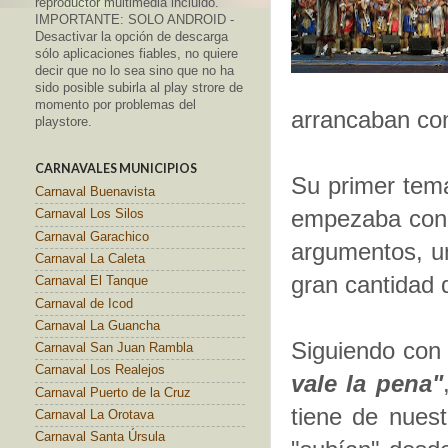
reproductor multimedia incluido.
IMPORTANTE: SOLO ANDROID -
Desactivar la opción de descarga
sólo aplicaciones fiables, no quiere
decir que no lo sea sino que no ha
sido posible subirla al play strore de
momento por problemas del
arrancaban con
playstore.
CARNAVALES MUNICIPIOS
Su primer te
Carnaval Buenavista
empezaba con 
Carnaval Los Silos
Carnaval Garachico
argumentos, un
Carnaval La Caleta
gran cantidad 
Carnaval El Tanque
Carnaval de Icod
Carnaval La Guancha
Siguiendo con
Carnaval San Juan Rambla
Carnaval Los Realejos
vale la pena"
Carnaval Puerto de la Cruz
tiene de nuest
Carnaval La Orotava
Carnaval Santa Úrsula