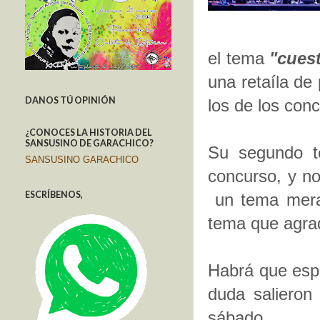
el tema
"cues
una retaíla de
DANOS TÚ OPINIÓN
los de los conc
¿CONOCES LA HISTORIA DEL
SANSUSINO DE GARACHICO?
Su segundo t
SANSUSINO GARACHICO
concurso, y n
ESCRÍBENOS,
un tema mera
tema que agrad
Habrá que espe
duda salieron 
sábado.