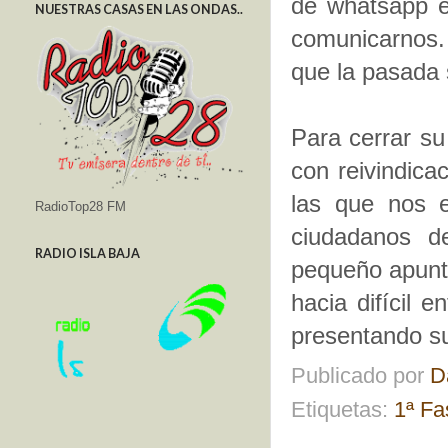
de whatsapp 
NUESTRAS CASAS EN LAS ONDAS..
comunicarnos.
que la pasada
Para cerrar s
con reivindica
las que nos e
RadioTop28 FM
ciudadanos d
RADIO ISLA BAJA
pequeño apunt
hacia difícil 
presentando su
Publicado por
D
Etiquetas:
1ª Fa