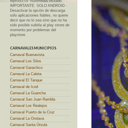
reproductor multimedia incluido.
IMPORTANTE: SOLO ANDROID -
Desactivar la opción de descarga
sólo aplicaciones fiables, no quiere
decir que no lo sea sino que no ha
sido posible subirla al play strore de
momento por problemas del
playstore.
CARNAVALES MUNICIPIOS
Carnaval Buenavista
Carnaval Los Silos
Carnaval Garachico
Carnaval La Caleta
Carnaval El Tanque
Carnaval de Icod
Carnaval La Guancha
Carnaval San Juan Rambla
Carnaval Los Realejos
Carnaval Puerto de la Cruz
Carnaval La Orotava
Carnaval Santa Úrsula