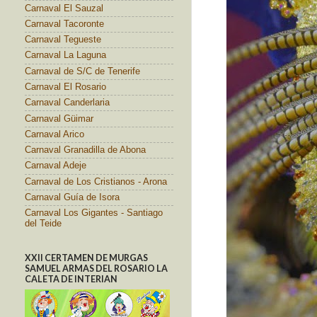
Carnaval El Sauzal
Carnaval Tacoronte
Carnaval Tegueste
Carnaval La Laguna
Carnaval de S/C de Tenerife
Carnaval El Rosario
Carnaval Canderlaria
Carnaval Güimar
Carnaval Arico
Carnaval Granadilla de Abona
Carnaval Adeje
Carnaval de Los Cristianos - Arona
Carnaval Guía de Isora
Carnaval Los Gigantes - Santiago
del Teide
XXII CERTAMEN DE MURGAS
SAMUEL ARMAS DEL ROSARIO LA
CALETA DE INTERIAN