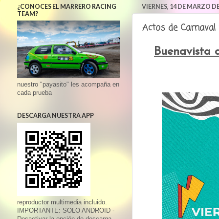
¿CONOCES EL MARRERO RACING
VIERNES, 14 DE MARZO DE
TEAM?
Actos de Carnaval 
Buenavista 
nuestro "payasito" les acompaña en
cada prueba
DESCARGA NUESTRA APP
reproductor multimedia incluido.
IMPORTANTE: SOLO ANDROID -
Desactivar la opción de descarga