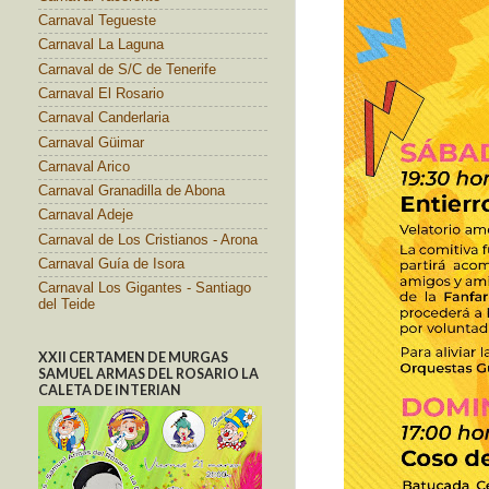
Carnaval Tegueste
Carnaval La Laguna
Carnaval de S/C de Tenerife
Carnaval El Rosario
Carnaval Canderlaria
Carnaval Güimar
Carnaval Arico
Carnaval Granadilla de Abona
Carnaval Adeje
Carnaval de Los Cristianos - Arona
Carnaval Guía de Isora
Carnaval Los Gigantes - Santiago
del Teide
XXII CERTAMEN DE MURGAS
SAMUEL ARMAS DEL ROSARIO LA
CALETA DE INTERIAN