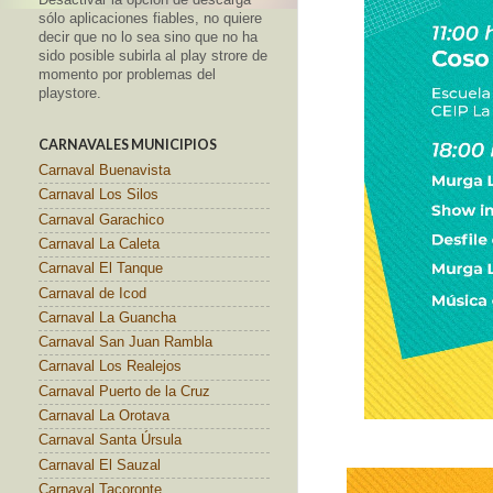
sólo aplicaciones fiables, no quiere
decir que no lo sea sino que no ha
sido posible subirla al play strore de
momento por problemas del
playstore.
CARNAVALES MUNICIPIOS
Carnaval Buenavista
Carnaval Los Silos
Carnaval Garachico
Carnaval La Caleta
Carnaval El Tanque
Carnaval de Icod
Carnaval La Guancha
Carnaval San Juan Rambla
Carnaval Los Realejos
Carnaval Puerto de la Cruz
Carnaval La Orotava
Carnaval Santa Úrsula
Carnaval El Sauzal
Carnaval Tacoronte