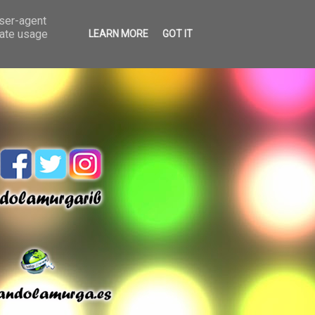
user-agent
rate usage
LEARN MORE
GOT IT