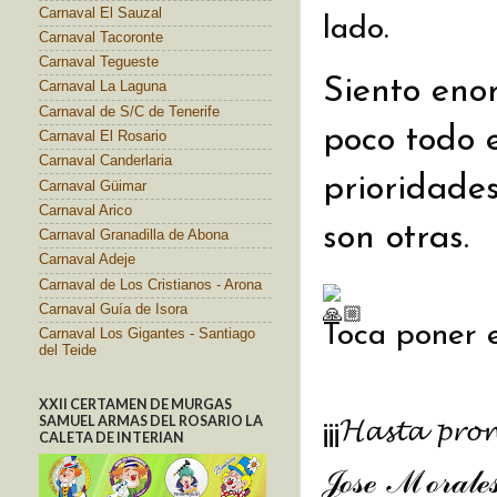
Carnaval El Sauzal
lado.
Carnaval Tacoronte
Carnaval Tegueste
Siento en
Carnaval La Laguna
Carnaval de S/C de Tenerife
poco todo 
Carnaval El Rosario
Carnaval Canderlaria
prioridades
Carnaval Güimar
Carnaval Arico
son otras.
Carnaval Granadilla de Abona
Carnaval Adeje
Carnaval de Los Cristianos - Arona
Carnaval Guía de Isora
Toca poner e
Carnaval Los Gigantes - Santiago
del Teide
XXII CERTAMEN DE MURGAS
SAMUEL ARMAS DEL ROSARIO LA
¡¡¡𝓗𝓪𝓼𝓽𝓪 𝓹𝓻𝓸𝓷
CALETA DE INTERIAN
𝒥ℴ𝓈ℯ ℳℴ𝓇𝒶𝓁ℯ