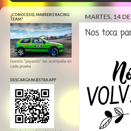
¿CONOCES EL MARRERO RACING
MARTES, 14 D
TEAM?
Nos toca par
nuestro "payasito" les acompaña en
cada prueba
DESCARGA NUESTRA APP