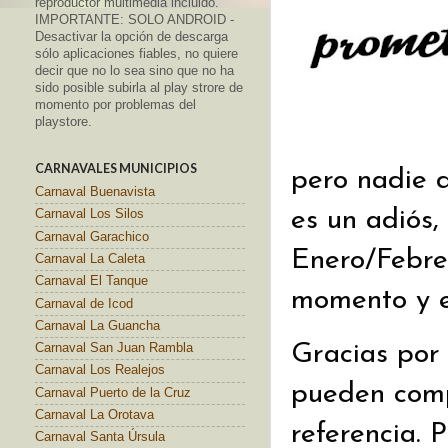
reproductor multimedia incluido.
IMPORTANTE: SOLO ANDROID -
Desactivar la opción de descarga
sólo aplicaciones fiables, no quiere
decir que no lo sea sino que no ha
sido posible subirla al play strore de
momento por problemas del
playstore.
CARNAVALES MUNICIPIOS
pero nadie d
Carnaval Buenavista
es un adiós, 
Carnaval Los Silos
Carnaval Garachico
Enero/Febrer
Carnaval La Caleta
Carnaval El Tanque
momento y e
Carnaval de Icod
Carnaval La Guancha
Gracias por 
Carnaval San Juan Rambla
Carnaval Los Realejos
pueden comp
Carnaval Puerto de la Cruz
Carnaval La Orotava
referencia. 
Carnaval Santa Úrsula