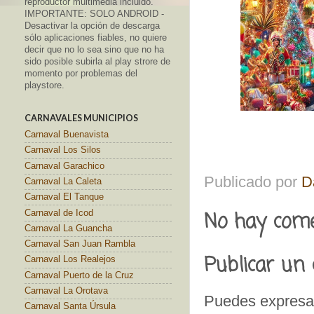
reproductor multimedia incluido.
IMPORTANTE: SOLO ANDROID -
Desactivar la opción de descarga
sólo aplicaciones fiables, no quiere
decir que no lo sea sino que no ha
sido posible subirla al play strore de
momento por problemas del
playstore.
CARNAVALES MUNICIPIOS
Carnaval Buenavista
Carnaval Los Silos
Carnaval Garachico
Publicado por
D
Carnaval La Caleta
Carnaval El Tanque
No hay come
Carnaval de Icod
Carnaval La Guancha
Carnaval San Juan Rambla
Publicar un
Carnaval Los Realejos
Carnaval Puerto de la Cruz
Carnaval La Orotava
Puedes expresar
Carnaval Santa Úrsula