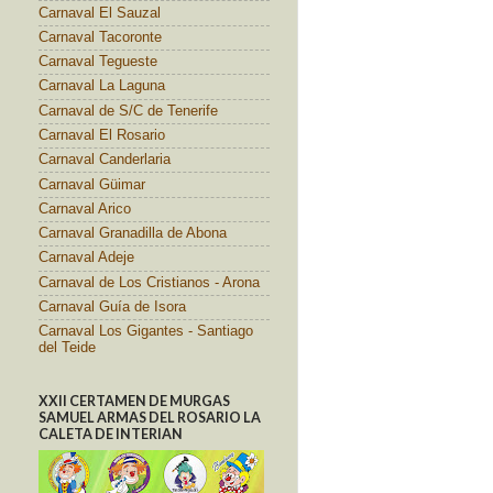
Carnaval El Sauzal
Carnaval Tacoronte
Carnaval Tegueste
Carnaval La Laguna
Carnaval de S/C de Tenerife
Carnaval El Rosario
Carnaval Canderlaria
Carnaval Güimar
Carnaval Arico
Carnaval Granadilla de Abona
Carnaval Adeje
Carnaval de Los Cristianos - Arona
Carnaval Guía de Isora
Carnaval Los Gigantes - Santiago
del Teide
XXII CERTAMEN DE MURGAS
SAMUEL ARMAS DEL ROSARIO LA
CALETA DE INTERIAN