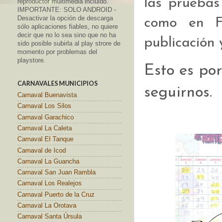
las pruebas
reproductor multimedia incluido.
IMPORTANTE: SOLO ANDROID -
Desactivar la opción de descarga
como en F
sólo aplicaciones fiables, no quiere
decir que no lo sea sino que no ha
publicación 
sido posible subirla al play strore de
momento por problemas del
playstore.
Esto es po
CARNAVALES MUNICIPIOS
seguirnos.
Carnaval Buenavista
Carnaval Los Silos
Carnaval Garachico
Carnaval La Caleta
Carnaval El Tanque
Carnaval de Icod
Carnaval La Guancha
Carnaval San Juan Rambla
Carnaval Los Realejos
Carnaval Puerto de la Cruz
Carnaval La Orotava
Carnaval Santa Úrsula