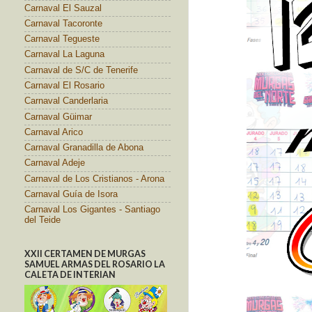
Carnaval El Sauzal
Carnaval Tacoronte
Carnaval Tegueste
Carnaval La Laguna
Carnaval de S/C de Tenerife
Carnaval El Rosario
Carnaval Canderlaria
Carnaval Güimar
Carnaval Arico
Carnaval Granadilla de Abona
Carnaval Adeje
Carnaval de Los Cristianos - Arona
Carnaval Guía de Isora
Carnaval Los Gigantes - Santiago
del Teide
XXII CERTAMEN DE MURGAS
SAMUEL ARMAS DEL ROSARIO LA
CALETA DE INTERIAN