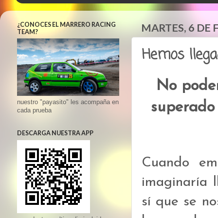
¿CONOCES EL MARRERO RACING
MARTES, 6 DE 
TEAM?
Hemos llega
No podem
nuestro "payasito" les acompaña en
superado 
cada prueba
DESCARGA NUESTRA APP
Cuando emp
imaginaría 
sí que se no