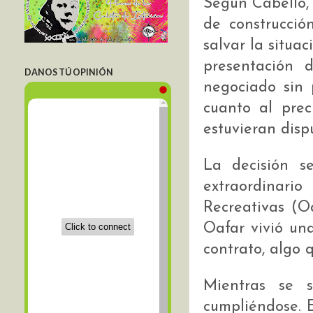
Según Cabello, 
de construcció
salvar la situa
presentación 
DANOS TÚ OPINIÓN
negociado sin 
cuanto al prec
estuvieran disp
La decisión s
extraordinar
Recreativas (O
Oafar vivió una
contrato, algo 
Mientras se s
cumpliéndose. E