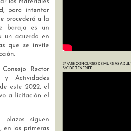
ar los materiales
d, para intentar
se procederá a la
se baraja es un
 a un acuerdo en
s que se invite
cción.
2ª FASE CONCURSO DE MURGAS ADUL
S/C DE TENERIFE
 Consejo Rector
 y Actividades
de este 2022, el
o a licitación el
e plazos siguen
, en las primeras