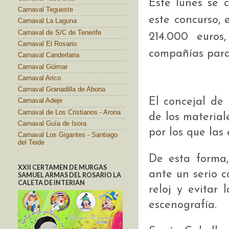
Este lunes se 
Carnaval Tegueste
este concurso, 
Carnaval La Laguna
Carnaval de S/C de Tenerife
214.000 euros
Carnaval El Rosario
compañías para 
Carnaval Canderlaria
Carnaval Güimar
Carnaval Arico
Carnaval Granadilla de Abona
El concejal de 
Carnaval Adeje
Carnaval de Los Cristianos - Arona
de los material
Carnaval Guía de Isora
por los que las
Carnaval Los Gigantes - Santiago
del Teide
De esta forma,
XXII CERTAMEN DE MURGAS
ante un serio c
SAMUEL ARMAS DEL ROSARIO LA
CALETA DE INTERIAN
reloj y evitar 
escenografía.