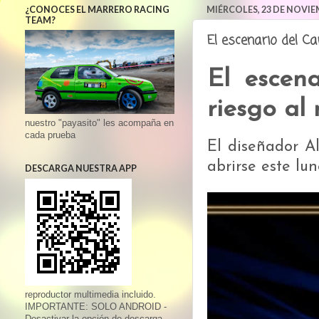
¿CONOCES EL MARRERO RACING
MIÉRCOLES, 23 DE NOVIE
TEAM?
El escenario del C
El escen
riesgo al
nuestro "payasito" les acompaña en
cada prueba
El diseñador Al
abrirse este lu
DESCARGA NUESTRA APP
reproductor multimedia incluido.
IMPORTANTE: SOLO ANDROID -
Desactivar la opción de descarga