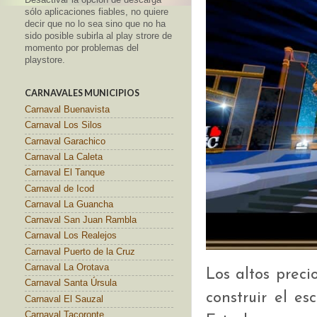
sólo aplicaciones fiables, no quiere
decir que no lo sea sino que no ha
sido posible subirla al play strore de
momento por problemas del
playstore.
CARNAVALES MUNICIPIOS
Carnaval Buenavista
Carnaval Los Silos
Carnaval Garachico
Carnaval La Caleta
Carnaval El Tanque
Carnaval de Icod
Carnaval La Guancha
Carnaval San Juan Rambla
Carnaval Los Realejos
Carnaval Puerto de la Cruz
Carnaval La Orotava
Los altos preci
Carnaval Santa Úrsula
construir el es
Carnaval El Sauzal
Carnaval Tacoronte