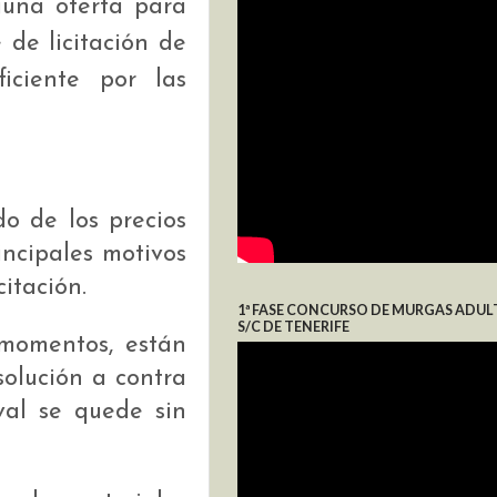
guna oferta para
 de licitación de
iciente por las
do de los precios
incipales motivos
itación.
1ª FASE CONCURSO DE MURGAS ADUL
S/C DE TENERIFE
 momentos, están
solución a contra
aval se quede sin