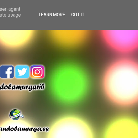
user-agent
rate usage
LEARN MORE
GOT IT