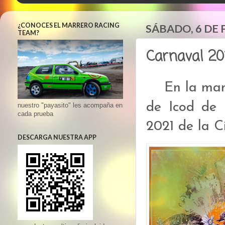
¿CONOCES EL MARRERO RACING
SÁBADO, 6 DE 
TEAM?
Carnaval 202
En la man
de Icod de 
nuestro "payasito" les acompaña en
cada prueba
2021 de la C
DESCARGA NUESTRA APP