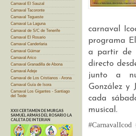
Carnaval El Sauzal
Carnaval Tacoronte
Carnaval Tegueste
Carnaval La Laguna
carnaval Ico
Carnaval de S/C de Tenerife
Carnaval El Rosario
programa El
Carnaval Canderlaria
a partir de
Carnaval Güimar
Carnaval Arico
directo des
Carnaval Granadilla de Abona
Carnaval Adeje
junto a n
Carnaval de Los Cristianos - Arona
González y 
Carnaval Guía de Isora
Carnaval Los Gigantes - Santiago
del Teide
cada sábado
musical.
XXII CERTAMEN DE MURGAS
SAMUEL ARMAS DEL ROSARIO LA
CALETA DE INTERIAN
#CarnavalIcod