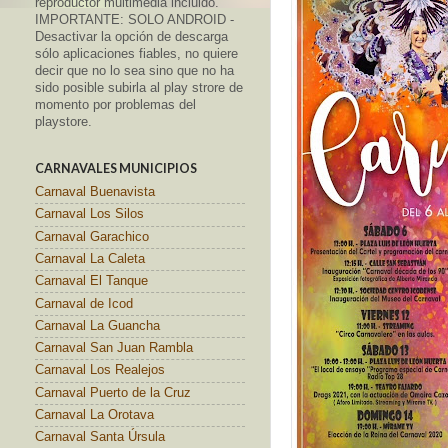
reproductor multimedia incluido.
IMPORTANTE: SOLO ANDROID -
Desactivar la opción de descarga
sólo aplicaciones fiables, no quiere
decir que no lo sea sino que no ha
sido posible subirla al play strore de
momento por problemas del
playstore.
CARNAVALES MUNICIPIOS
Carnaval Buenavista
Carnaval Los Silos
Carnaval Garachico
Carnaval La Caleta
Carnaval El Tanque
Carnaval de Icod
Carnaval La Guancha
Carnaval San Juan Rambla
Carnaval Los Realejos
Carnaval Puerto de la Cruz
Carnaval La Orotava
Carnaval Santa Úrsula