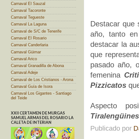
Carnaval El Sauzal
Carnaval Tacoronte
Carnaval Tegueste
Destacar que 
Carnaval La Laguna
Carnaval de S/C de Tenerife
año, tanto en
Carnaval El Rosario
destacar la a
Carnaval Canderlaria
Carnaval Güimar
que representa
Carnaval Arico
pasado año, o
Carnaval Granadilla de Abona
Carnaval Adeje
femenina
Crit
Carnaval de Los Cristianos - Arona
Pizzicatos
qu
Carnaval Guía de Isora
Carnaval Los Gigantes - Santiago
del Teide
Aspecto posi
XXII CERTAMEN DE MURGAS
Tiralengüines
SAMUEL ARMAS DEL ROSARIO LA
CALETA DE INTERIAN
Publicado por
D