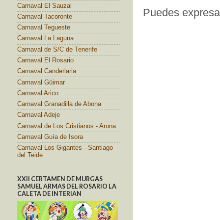
Carnaval El Sauzal
Puedes expresar
Carnaval Tacoronte
Carnaval Tegueste
Carnaval La Laguna
Carnaval de S/C de Tenerife
Carnaval El Rosario
Carnaval Canderlaria
Carnaval Güimar
Carnaval Arico
Carnaval Granadilla de Abona
Carnaval Adeje
Carnaval de Los Cristianos - Arona
Carnaval Guía de Isora
Carnaval Los Gigantes - Santiago
del Teide
XXII CERTAMEN DE MURGAS
SAMUEL ARMAS DEL ROSARIO LA
CALETA DE INTERIAN