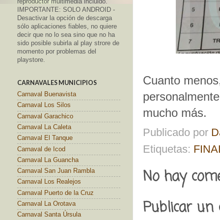
reproductor multimedia incluido.
IMPORTANTE: SOLO ANDROID -
Desactivar la opción de descarga
sólo aplicaciones fiables, no quiere
decir que no lo sea sino que no ha
sido posible subirla al play strore de
momento por problemas del
playstore.
Cuanto menos,
CARNAVALES MUNICIPIOS
personalmente 
Carnaval Buenavista
Carnaval Los Silos
mucho más.
Carnaval Garachico
Carnaval La Caleta
Publicado por
D
Carnaval El Tanque
Etiquetas:
FINA
Carnaval de Icod
Carnaval La Guancha
No hay come
Carnaval San Juan Rambla
Carnaval Los Realejos
Carnaval Puerto de la Cruz
Publicar un
Carnaval La Orotava
Carnaval Santa Úrsula